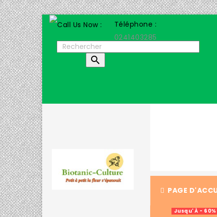
Téléphone :
0241403285

PAGE D'ACCU
Jusqu' À - 60%