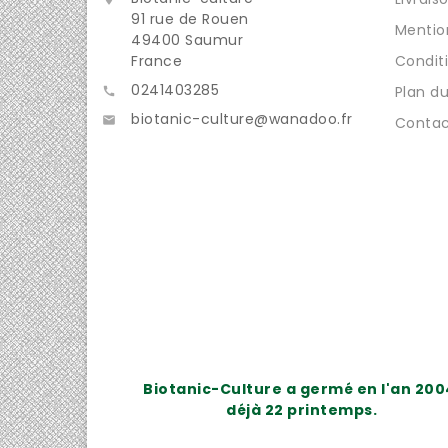
91 rue de Rouen
Mentio
49400 Saumur
France
Condit
0241403285
Plan du

biotanic-culture@wanadoo.fr

Contac
Biotanic-Culture a germé en l'an 200
déjà 22 printemps.