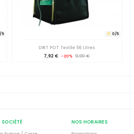
/5
0/5

DIRT POT Textile 56 Litres
Prix
Prix
7,92 €
9,90 €
-20%
de
base
 SOCIÉTÉ
NOS HORAIRES
on France / Corse
Promotions