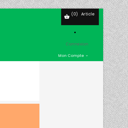
(0)
Article

Connexion
Mon Compte
