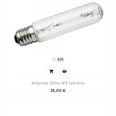
0/5



Ampoule 250w HPS Sylvania
Prix
25,00 €