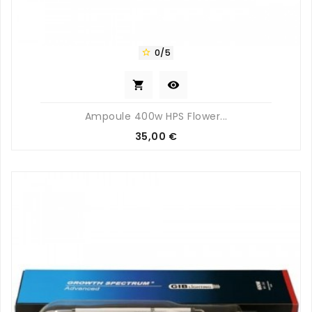
0/5



Ampoule 400w HPS Flower...
Prix
35,00 €