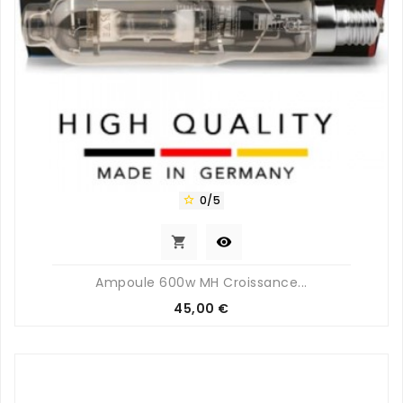
0/5



Ampoule 600w MH Croissance...
Prix
45,00 €