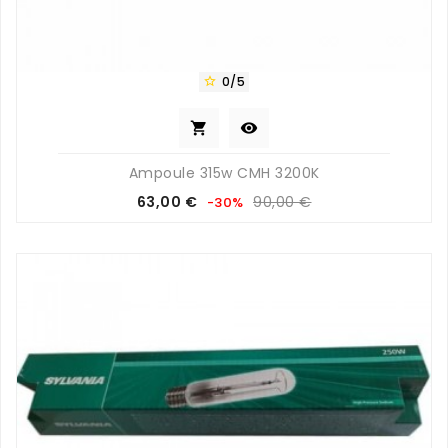
0/5



Ampoule 315w CMH 3200K
Prix
Prix
63,00 €
90,00 €
-30%
de
base