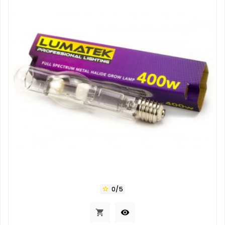
0/5


