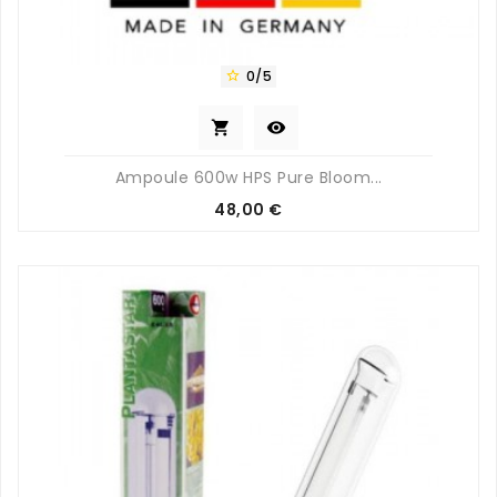
0/5



Ampoule 600w HPS Pure Bloom...
Prix
48,00 €