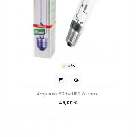
0/5



Ampoule 600w HPS Osram...
Prix
45,00 €