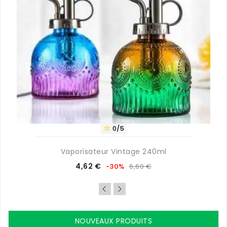
0/5

Vaporisateur Vintage 240ml
Prix
Prix
4,62 €
-30%
6,60 €
de
base
NOUVEAUX PRODUITS