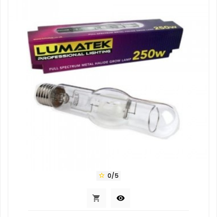
0/5


