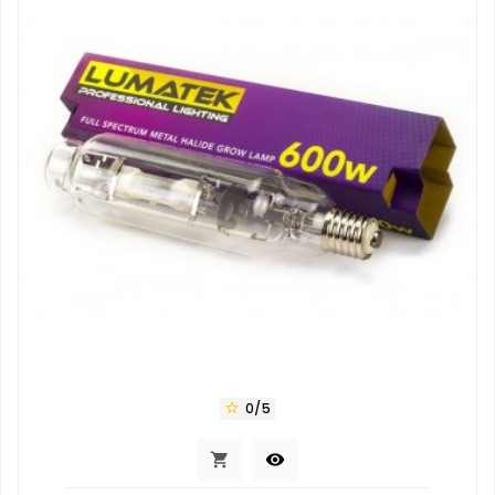
0/5


