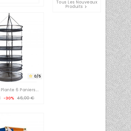
Tous Les Nouveaux
Produits

0/5

Plante 6 Paniers...
Prix
Prix
€
46,00 €
-30%
de
base