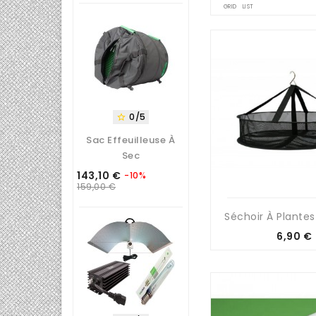
base
GRID
LIST
0/5

Sac Effeuilleuse À
Sec
143,10 €
-10%
Prix
Prix
159,00 €
de
base
Séchoir À Plantes 
Prix
6,90 €