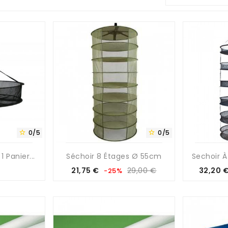
0/5
0/5


1 Panier...
Séchoir 8 Étages Ø 55cm
Sechoir À 
Prix
Prix
21,75 €
29,00 €
32,20 
-25%
de
base