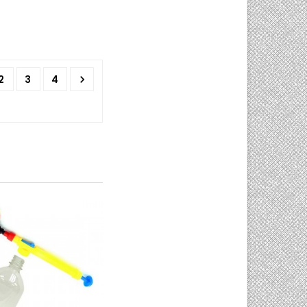

2
3
4
0/5
