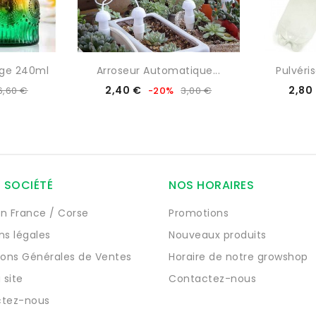
age 240ml
Arroseur Automatique...
Pulvéris
Prix
Prix
2,40 €
2,80
6,60 €
-20%
3,00 €
de
base
 SOCIÉTÉ
NOS HORAIRES
on France / Corse
Promotions
ns légales
Nouveaux produits
ions Générales de Ventes
Horaire de notre growshop
 site
Contactez-nous
tez-nous