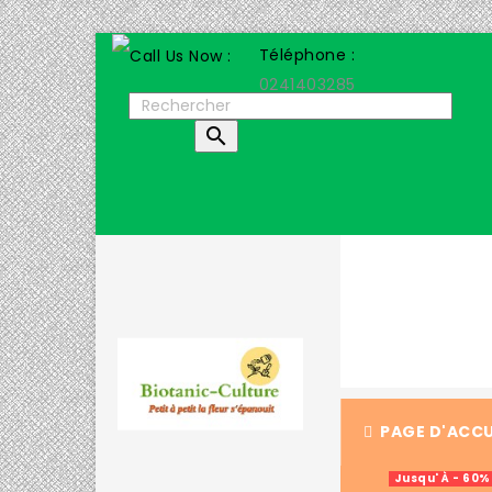
Téléphone :
0241403285

PAGE D'ACCU
Jusqu' À - 60%