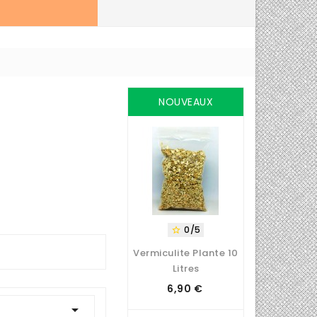
NOUVEAUX
PRODUITS
0/5

Vermiculite Plante 10
Litres
6,90 €
Prix
