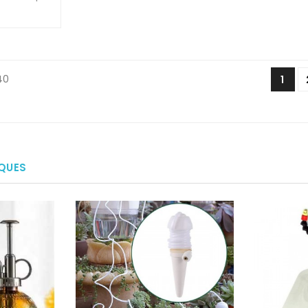
40
1
IQUES
0/5
0/5

