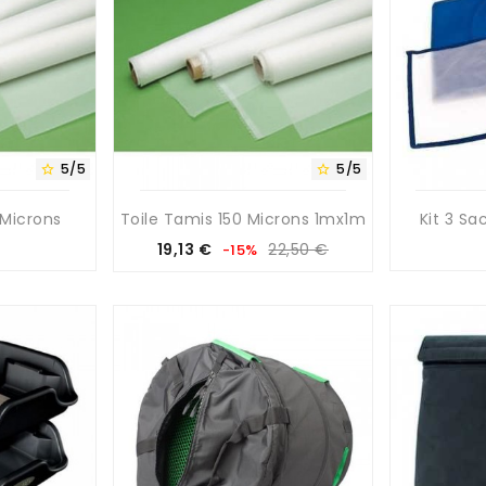
5/5
5/5


 Microns
Toile Tamis 150 Microns 1mx1m
Kit 3 Sa
Prix
Prix
19,13 €
22,50 €
-15%
de
base