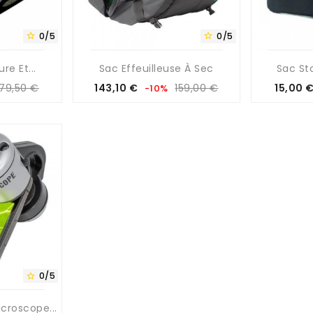
0/5
0/5


e Et...
Sac Effeuilleuse À Sec
Sac St
Prix
Prix
79,50 €
143,10 €
159,00 €
15,00 
-10%
de
base
0/5

croscope...