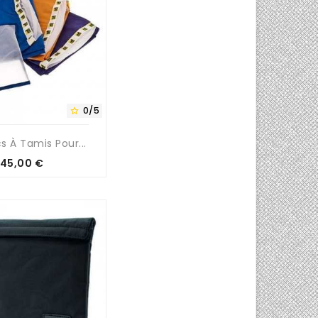
0/5

cs À Tamis Pour...
Prix
45,00 €