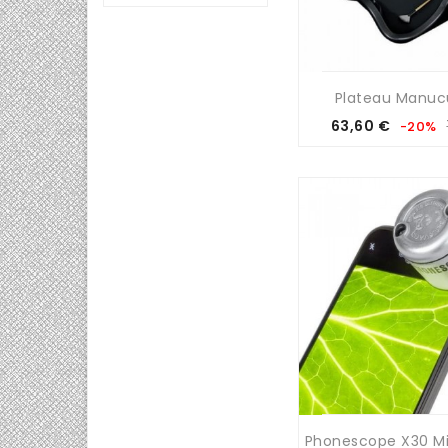
Plateau Manucur
Prix
Prix
63,60 €
-20%
de
base
Phonescope X30 Mi