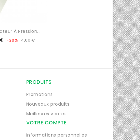
ateur À Pression...
Prix
Prix
 €
-30%
4,00 €
de
base
PRODUITS
Promotions
Nouveaux produits
Meilleures ventes
VOTRE COMPTE
Informations personnelles