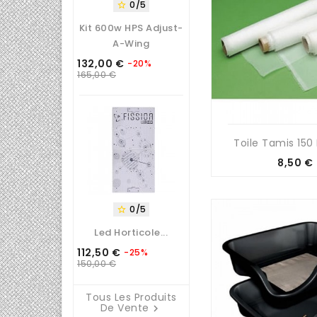
0/5

Kit 600w HPS Adjust-
A-Wing
132,00 €
-20%
Prix
Prix
165,00 €
de
base
Toile Tamis 150
Prix
8,50 €
0/5

Led Horticole...
112,50 €
-25%
Prix
Prix
150,00 €
de
base
Tous Les Produits
De Vente
