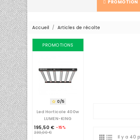
PROMOTION
Accueil
Articles de récolte
PROMOTIONS
0/5

Led Horticole 400w
LUMEN-KING
195,50 €
-15%
Prix
Prix
230,00 €
de


Il y a 40 