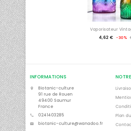
Vaporisateur Vint
Prix
Prix
4,62 €
-30%
de
base
INFORMATIONS
NOTRE
Biotanic-culture
Livrais

91 rue de Rouen
Mentio
49400 Saumur
France
Condit
0241403285
Plan du

biotanic-culture@wanadoo.fr

Contac