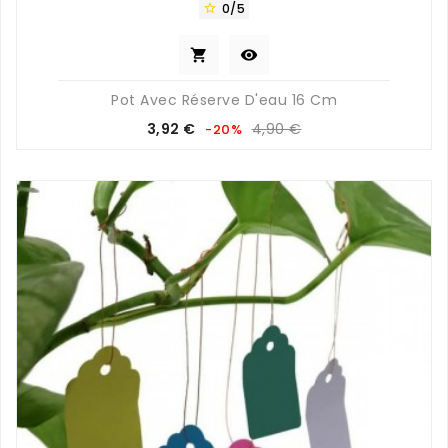
0/5



Pot Avec Réserve D'eau 16 Cm
Prix
Prix
3,92 €
4,90 €
-20%
de
base