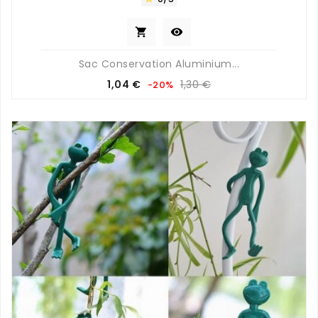


Sac Conservation Aluminium...
Prix
Prix
1,04 €
1,30 €
-20%
de
base