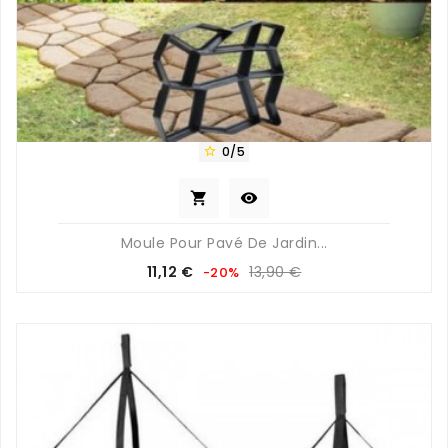
0/5



Moule Pour Pavé De Jardin...
Prix
Prix
11,12 €
13,90 €
-20%
de
base