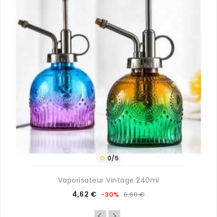
0/5

Vaporisateur Vintage 240ml
Prix
Prix
4,62 €
-30%
6,60 €
de
base