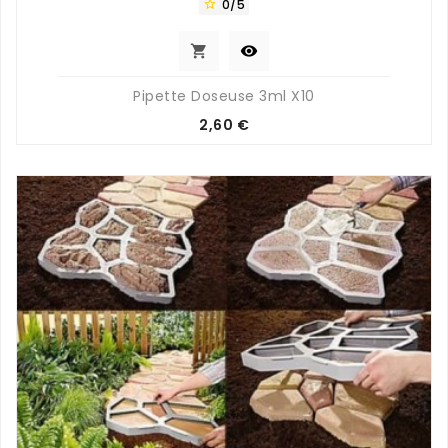
0/5



Pipette Doseuse 3ml X10
Prix
2,60 €