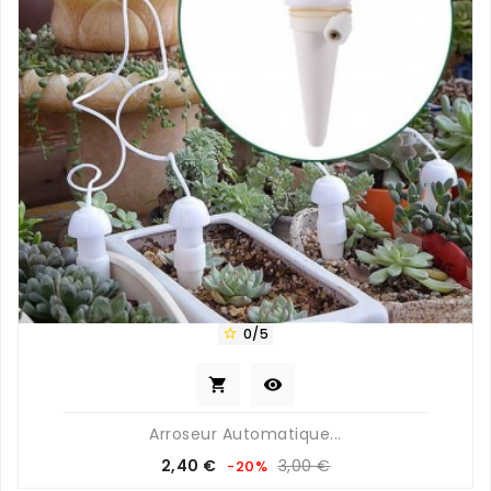
0/5



Arroseur Automatique...
Prix
Prix
2,40 €
3,00 €
-20%
de