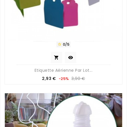
0/5



Etiquette Aérienne Par Lot...
Prix
Prix
2,93 €
3,90 €
-25%
de
base