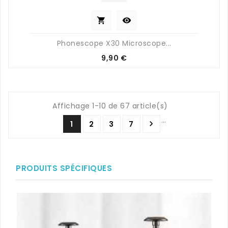


Phonescope X30 Microscope...
Prix
9,90 €
Affichage 1-10 de 67 article(s)
…

1
2
3
7
PRODUITS SPÉCIFIQUES