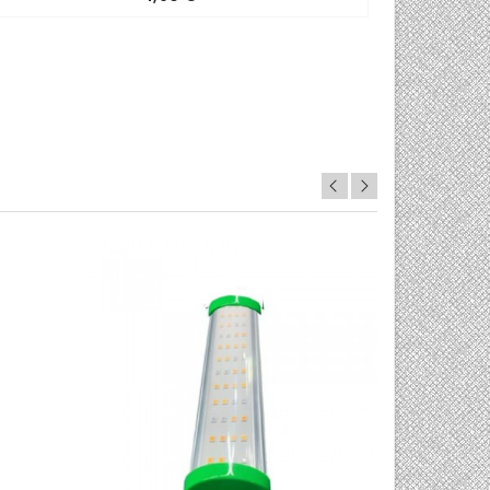
0/5
0/5

