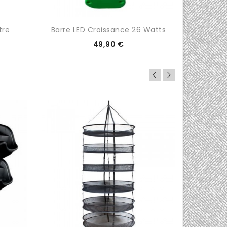
tre
Barre LED Croissance 26 Watts
T.
Prix
49,90 €
0/5
0/5

