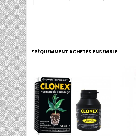
de
base
FRÉQUEMMENT ACHETÉS ENSEMBLE
0/5
0/5

