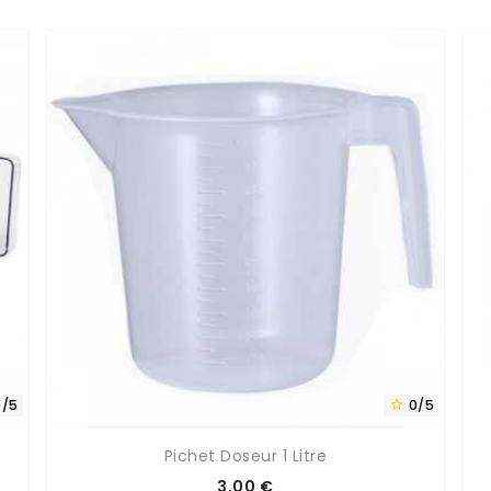
0/5
0/5

Pichet Doseur 1 Litre
Prix
3,00 €