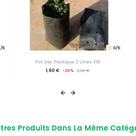
5/5
0/5

Pot Sac Plastique 2 Litres X10
Prix
Prix
1,60 €
-20%
2,00 €
de
base


tres Produits Dans La Même Catégo