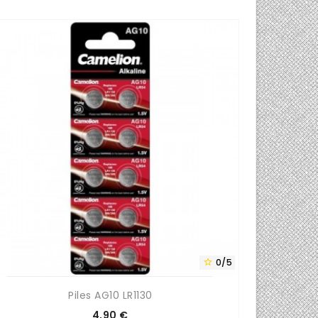
0/5

Piles AG10 LR1130
T
Prix
4,90 €