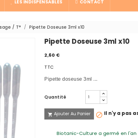
LES INDISPENSABLES
CONTACT
sage / T°
Pipette Doseuse 3ml x10
Pipette Doseuse 3ml x10
2,60 €
TTC
Pipette doseuse 3ml ...
Quantité
Il n'y a pas 
Ajouter Au Panier


Biotanic-Culture a germé en l'an 