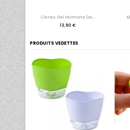
0
Clonex Gel Hormone De...
M
Prix
13,90 €
PRODUITS VEDETTES
0/5
0/5

