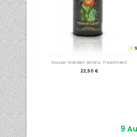
0/5


20m
House-Garden Amino Treatment
Prix
22,50 €
9 Au