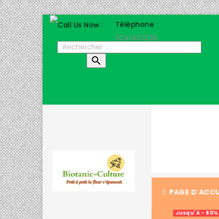
Téléphone :
0241403285

PAGE D'ACCU
Jusqu' À - 60%