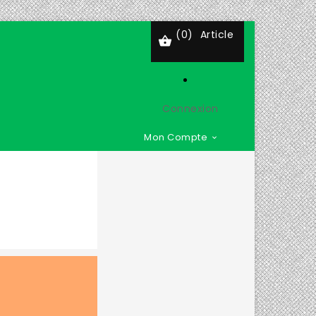
(0)
Article

Connexion
Mon Compte
