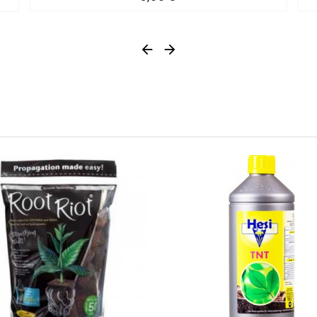


0/5
