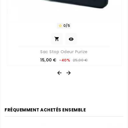
0/5



Sac Stop Odeur Purize
Prix
Prix
15,00 €
-40%
25,00 €
de
base


FRÉQUEMMENT ACHETÉS ENSEMBLE