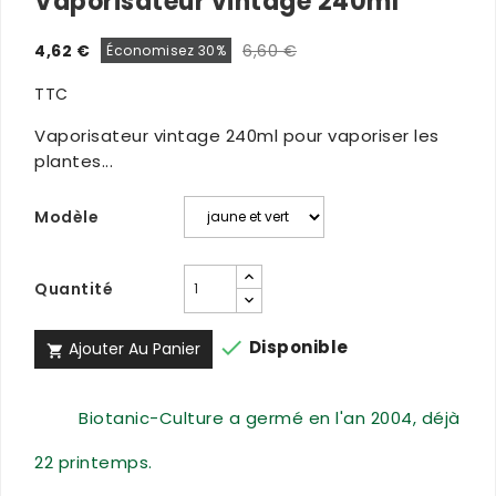
Vaporisateur vintage 240ml
4,62 €
6,60 €
Économisez 30%
TTC
Vaporisateur vintage 240ml pour vaporiser les
plantes...
Modèle
Quantité

Disponible
Ajouter Au Panier

Biotanic-Culture a germé en l'an 2004, déjà
22 printemps.