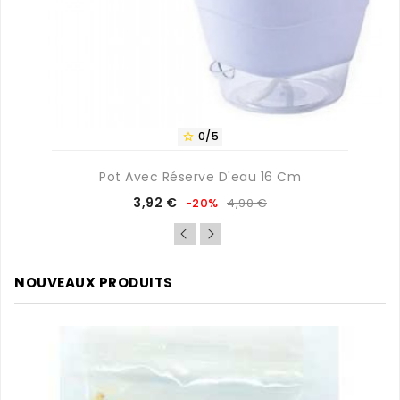
0/5

Pot Avec Réserve D'eau 16 Cm
Prix
Prix
3,92 €
-20%
4,90 €
de
base
NOUVEAUX PRODUITS