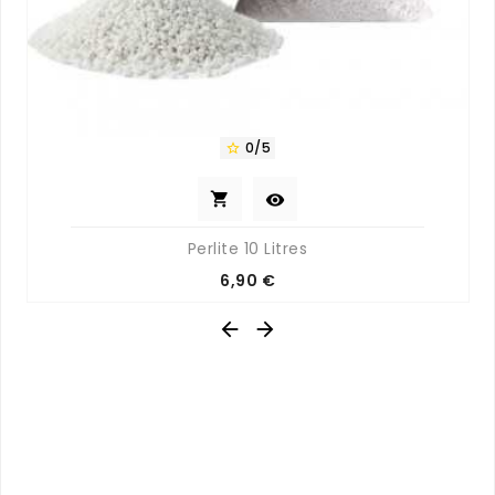
0/5



Perlite 10 Litres
Prix
6,90 €

