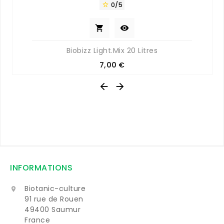
0/5



Biobizz Light.Mix 20 Litres
Prix
7,00 €


INFORMATIONS
Biotanic-culture

91 rue de Rouen
49400 Saumur
France