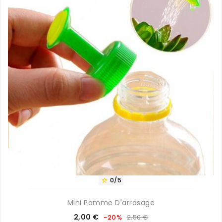
0/5

Mini Pomme D'arrosage
Prix
Prix
2,00 €
-20%
2,50 €