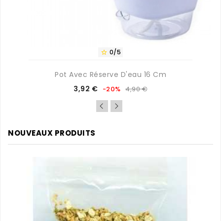
0/5

Pot Avec Réserve D'eau 16 Cm
Prix
Prix
3,92 €
-20%
4,90 €
de
base
NOUVEAUX PRODUITS