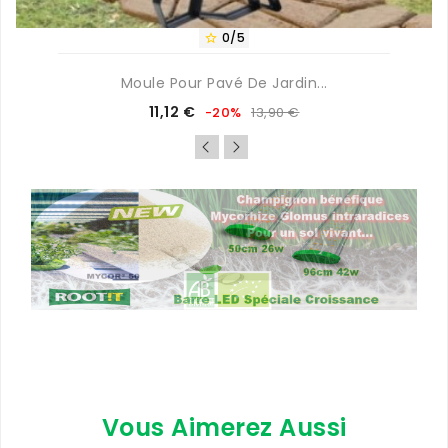
0/5

Moule Pour Pavé De Jardin...
Prix
Prix
11,12 €
-20%
13,90 €
de
base
Vous Aimerez Aussi