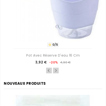
0/5

Pot Avec Réserve D'eau 16 Cm
Prix
Prix
3,92 €
-20%
4,90 €
de
base
NOUVEAUX PRODUITS