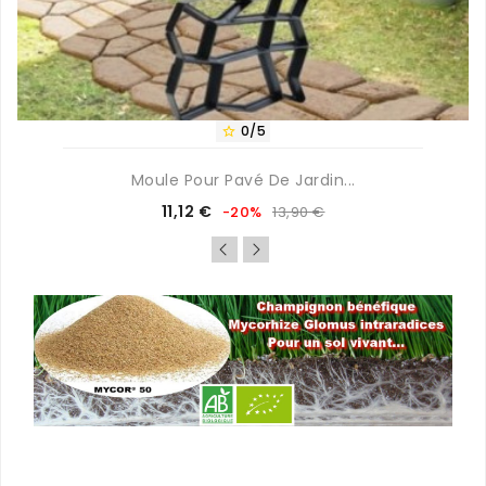
0/5

Moule Pour Pavé De Jardin...
Prix
Prix
11,12 €
-20%
13,90 €
de
base