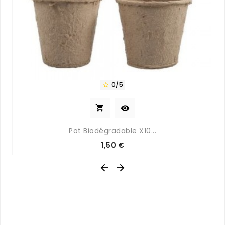
0/5



Pot Biodégradable X10...
Prix
1,50 €

