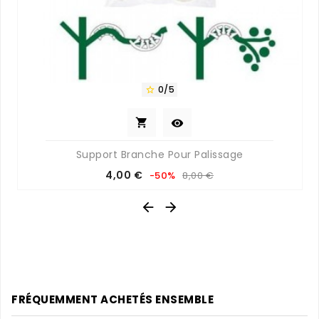
0/5



Support Branche Pour Palissage
Prix
Prix
4,00 €
-50%
8,00 €
de
base


FRÉQUEMMENT ACHETÉS ENSEMBLE