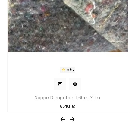
0/5



Nappe D'irrigation 1,60m X 1m
Prix
6,40 €

