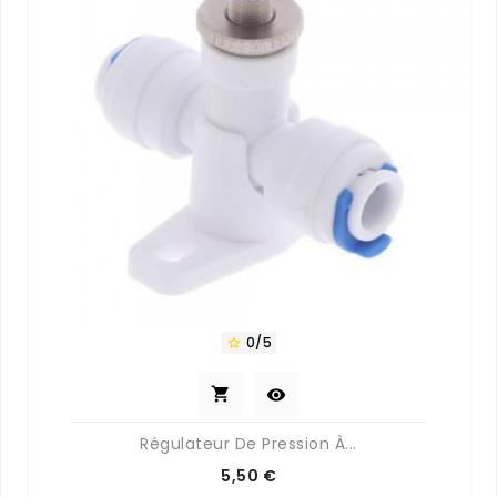
0/5



Régulateur De Pression À...
Prix
5,50 €