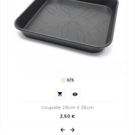
0/5



Coupelle 29cm X 29cm
Prix
2,50 €

