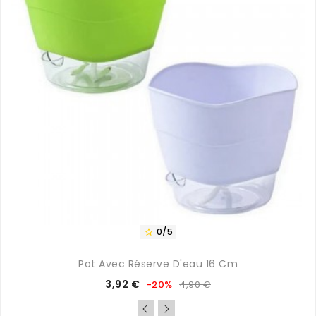
0/5

Pot Avec Réserve D'eau 16 Cm
Prix
Prix
3,92 €
-20%
4,90 €
de
base