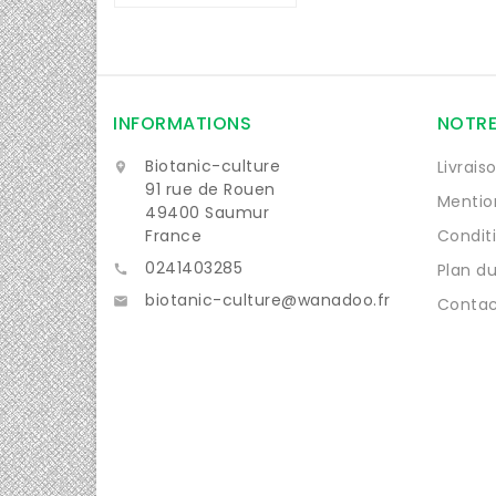
INFORMATIONS
NOTRE
Biotanic-culture
Livrais

91 rue de Rouen
Mentio
49400 Saumur
France
Condit
0241403285
Plan du

biotanic-culture@wanadoo.fr

Contac