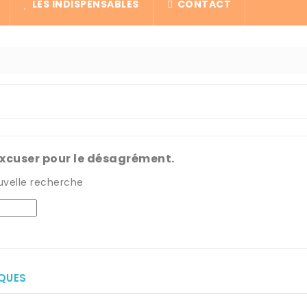
LES INDISPENSABLES
CONTACT
excuser pour le désagrément.
uvelle recherche
IQUES
0/5
0/5

