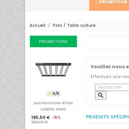
PROMOTION
Accueil
Pots / Table culture
PROMOTIONS
Veuillez nous 
Effectuez une no
0/5


Led Horticole 400w
LUMEN-KING
PRODUITS SPÉCIF
195,50 €
-15%
Prix
Prix
230,00 €
de