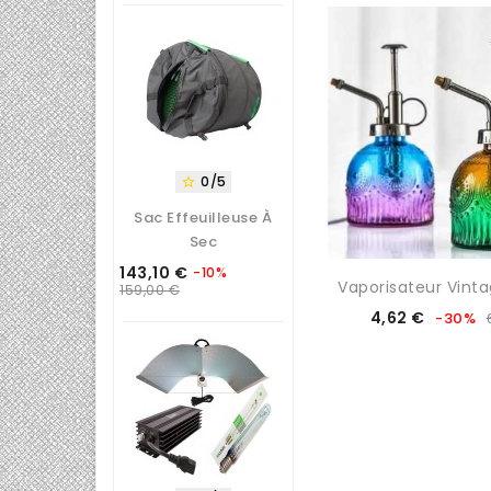
base
0/5

Sac Effeuilleuse À
Sec
143,10 €
-10%
Prix
Prix
Vaporisateur Vint
159,00 €
de
Prix
Prix
4,62 €
-30%
base
de
base