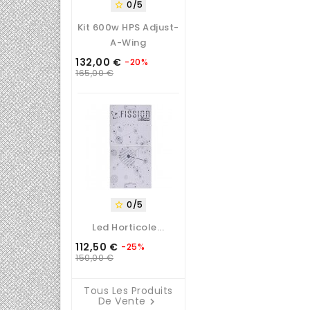
0/5

Kit 600w HPS Adjust-
A-Wing
132,00 €
-20%
Prix
Prix
165,00 €
de
base
0/5

Led Horticole...
112,50 €
-25%
Prix
Prix
150,00 €
de
base
Tous Les Produits
De Vente
