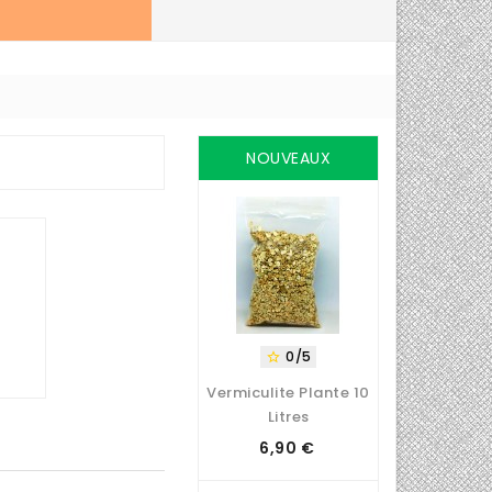
NOUVEAUX
PRODUITS
0/5

Vermiculite Plante 10
Litres
6,90 €
Prix
0/5
