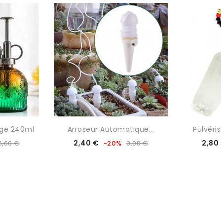
age 240ml
Arroseur Automatique...
Pulvéris
Prix
Prix
2,40 €
2,80
6,60 €
-20%
3,00 €
de
base