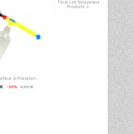
Tous Les Nouveaux
Produits

ateur À Pression...
Prix
Prix
 €
-30%
4,00 €
de
base