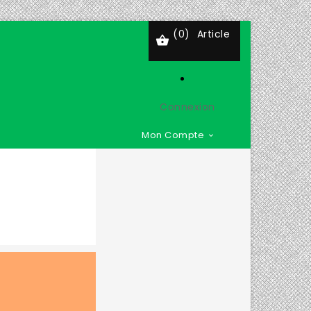
(0)
Article

Connexion
Mon Compte
