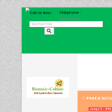
Téléphone :
0241403285

PAGE D'ACCU
Jusqu' À - 60%