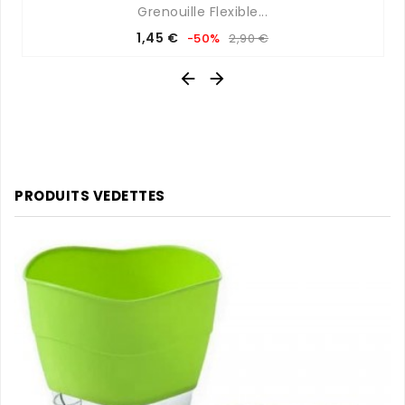
Grenouille Flexible...
Prix
Prix
1,45 €
-50%
2,90 €
de
base


PRODUITS VEDETTES