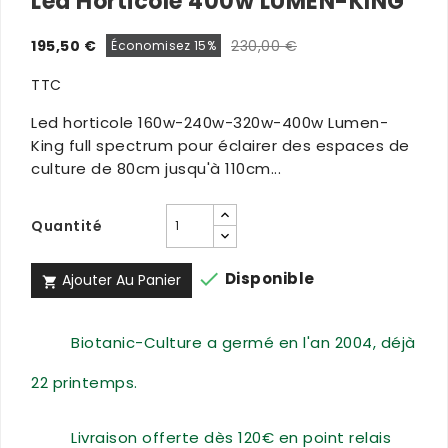
Led Horticole 400w LUMEN-KING
195,50 €
230,00 €
Économisez 15%
TTC
Led horticole 160w-240w-320w-400w Lumen-
King full spectrum pour éclairer des espaces de
culture de 80cm jusqu'à 110cm...
Quantité

Disponible
Ajouter Au Panier

Biotanic-Culture a germé en l'an 2004, déjà
22 printemps.
Livraison offerte dès 120€ en point relais