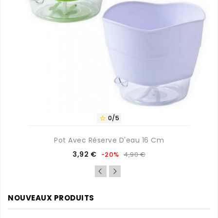
0/5

Pot Avec Réserve D'eau 16 Cm
Prix
Prix
3,92 €
-20%
4,90 €
de
base
NOUVEAUX PRODUITS