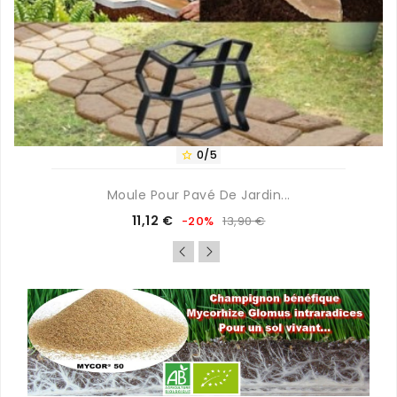
0/5

Moule Pour Pavé De Jardin...
Prix
Prix
11,12 €
-20%
13,90 €
de
base