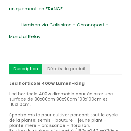
uniquement en FRANCE
Livraison via Colissimo - Chronopost -
Mondial Relay
Description
Détails du produit
Led horticole 400w Lumen-King
Led horticole 400w dimmable pour éclairer une
surface de 80x80cm 90x90cm 100x100cm et
110x110cm.
Spectre mixte pour cultiver pendant tout le cycle
de la plante: semis - bouture - jeune plant -
plante mère - croissance - floraison.
Bouton de réglage d'intensité (160w-240w-320w-