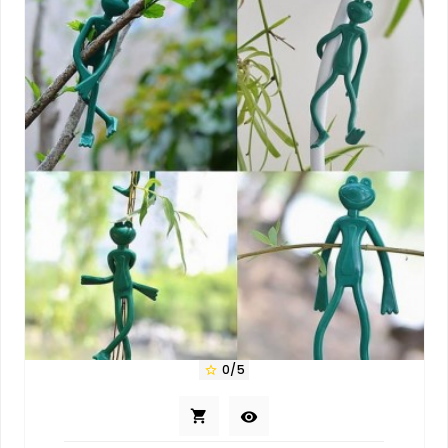
0/5


