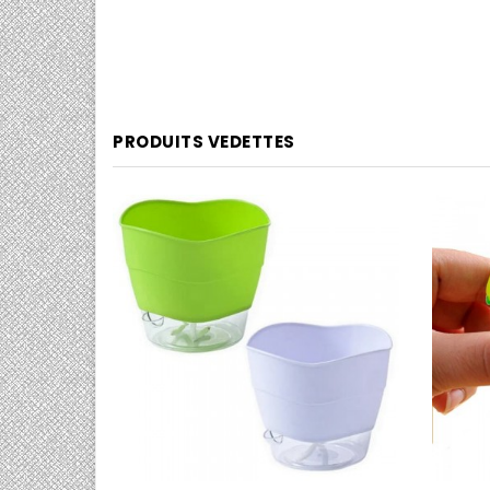
PRODUITS VEDETTES
0/5
0/5

