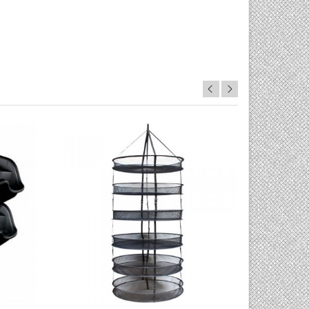
0/5
0/5

