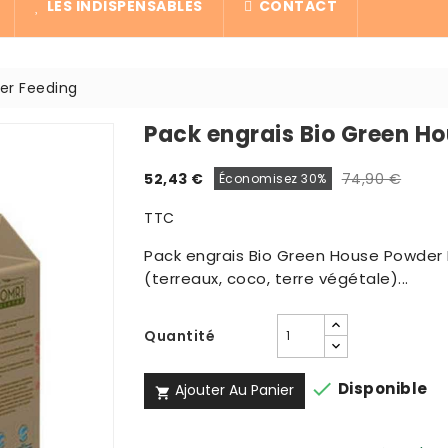
LES INDISPENSABLES
CONTACT
er Feeding
Pack engrais Bio Green H
52,43 €
74,90 €
Économisez 30%
TTC
Pack engrais Bio Green House Powder F
(terreaux, coco, terre végétale)...
Quantité

Disponible
Ajouter Au Panier
