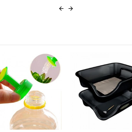


0/5
