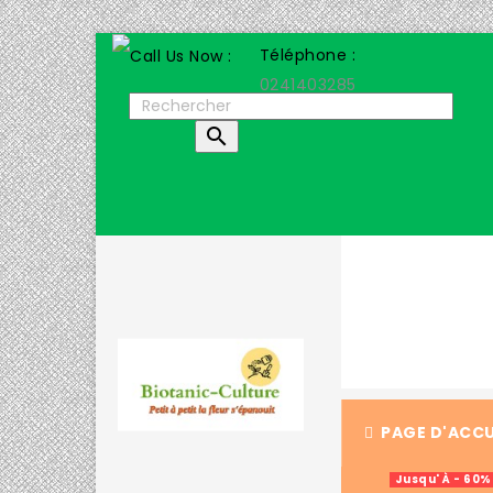
Téléphone :
0241403285

PAGE D'ACCU
Jusqu' À - 60%