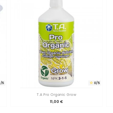
0/5
0/5

T.A Pro Organic Grow
Prix
11,00 €