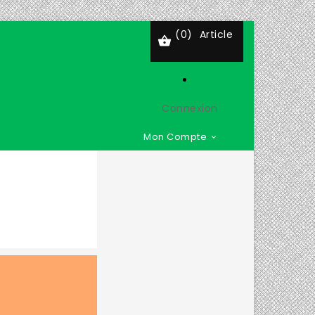
(0)
Article

Connexion
Mon Compte
