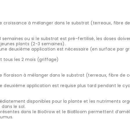
e croissance à mélanger dans le substrat (terreaux, fibre de
8 semaines ou si le substrat est pré-fertilisé, les doses doiv
s jeunes plants (2-3 semaines).
, une deuxième application est nécessaire (en surface par gr
t tous les 2 mois (griffage)
 floraison à mélanger dans le substrat (terreaux, fibre de c
une deuxiéme application est requise plus tard pendant le cyc
diatement disponibles pour la plante et les nutriments org
ans le sol.
résentes dans le BioGrow et le BioBloom permettent d’amélio
humus.