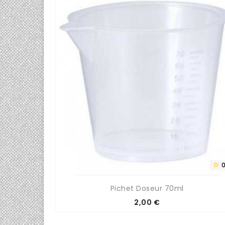
0/5


es
Pichet Doseur 70ml
Prix
2,00 €