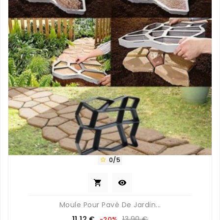
0/5



Moule Pour Pavé De Jardin...
Prix
Prix
11,12 €
13,90 €
-20%