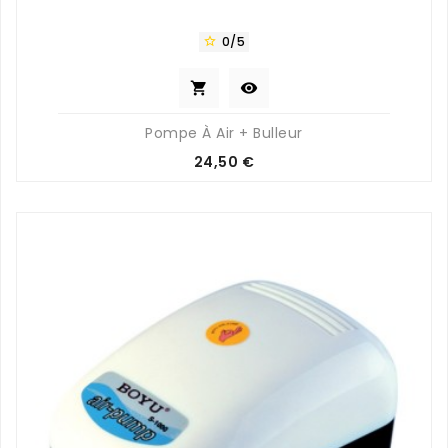
0/5



Pompe À Air + Bulleur
Prix
24,50 €