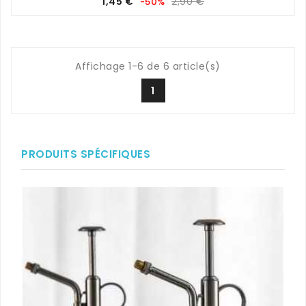
Prix
Prix
1,45 €
2,90 €
-50%
de
base
Affichage 1-6 de 6 article(s)
1
PRODUITS SPÉCIFIQUES