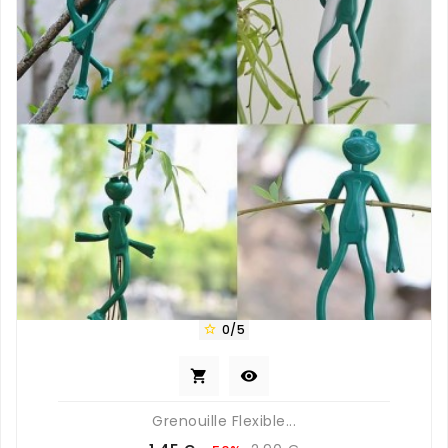
0/5



Grenouille Flexible...