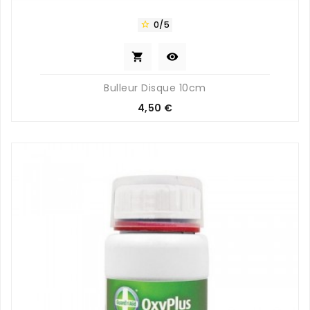
0/5



Bulleur Disque 10cm
Prix
4,50 €