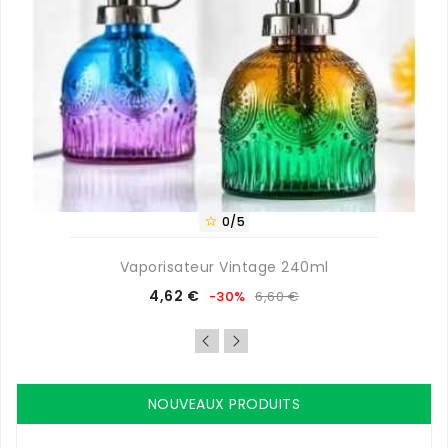
0/5

Vaporisateur Vintage 240ml
Prix
Prix
4,62 €
-30%
6,60 €
de
base
NOUVEAUX PRODUITS