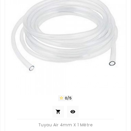
0/5



Tuyau Air 4mm X 1 Mètre