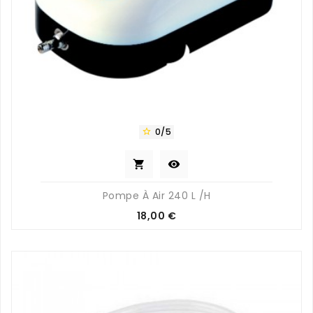
0/5



Pompe À Air 240 L /H
Prix
18,00 €