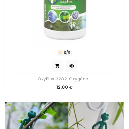
0/5



OxyPlus H2O2, Oxygène...
Prix
12,00 €