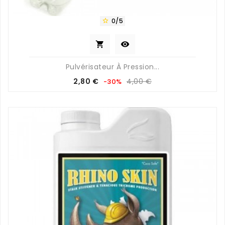
0/5



Pulvérisateur À Pression...
Prix
Prix
2,80 €
4,00 €
-30%
de
base