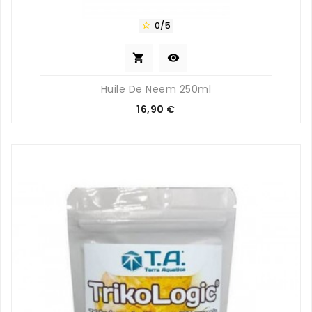
0/5



Huile De Neem 250ml
Prix
16,90 €