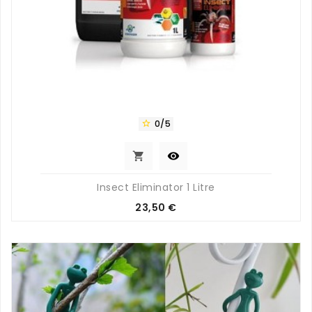
0/5



Insect Eliminator 1 Litre
Prix
23,50 €