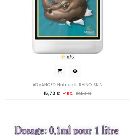
0/5



ADVANCED Nutrients RHINO SKIN
Prix
Prix
15,73 €
18,50 €
-15%
de
base