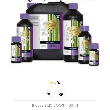
5/5



B'cuzz SILIC BOOST 100ml