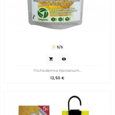
5/5



Trichoderma Harzianum...
Prix
12,50 €