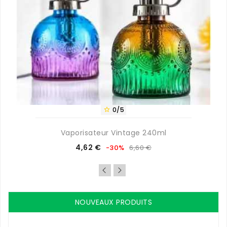
0/5

Vaporisateur Vintage 240ml
Prix
Prix
4,62 €
-30%
6,60 €
de
base
NOUVEAUX PRODUITS