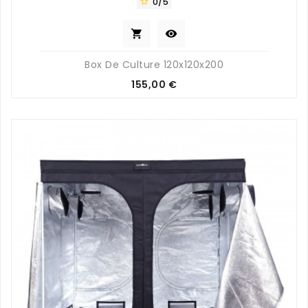
0/5



Box De Culture 120x120x200
Prix
155,00 €