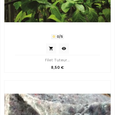
0/5



Filet Tuteur...
Prix
8,50 €