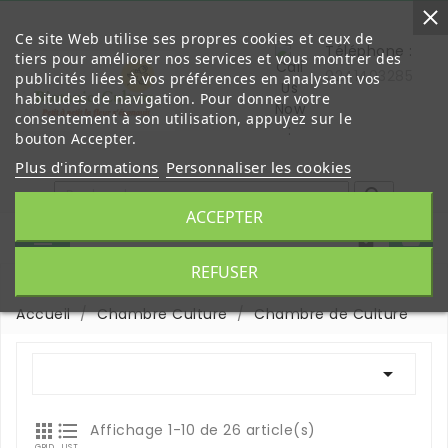
Ce site Web utilise ses propres cookies et ceux de
Téléphone :
tiers pour améliorer nos services et vous montrer des
0241403285
publicités liées à vos préférences en analysant vos
habitudes de navigation. Pour donner votre
consentement à son utilisation, appuyez sur le
bouton Accepter.
Plus d'informations
Personnaliser les cookies

ACCEPTER


REFUSER
Accueil
Chambre Culture
Chambre de Culture



Affichage 1-10 de 26 article(s)
GRID
LIST