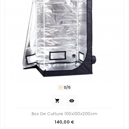
0/5



Box De Culture 100x100x200cm
Prix
140,00 €