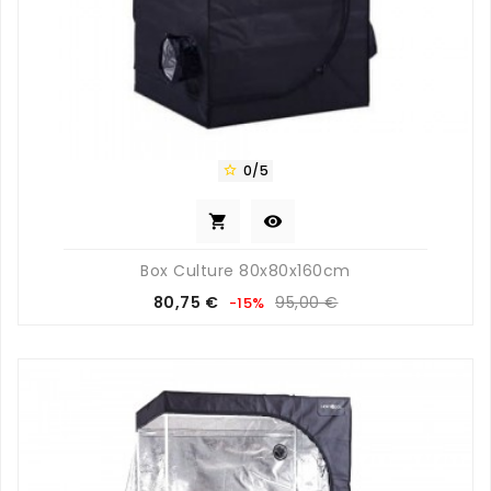
0/5



Box Culture 80x80x160cm
Prix
Prix
80,75 €
95,00 €
-15%
de
base