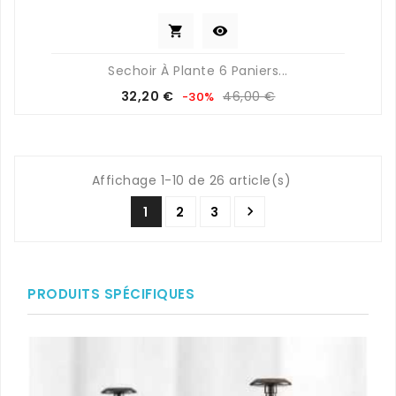


Sechoir À Plante 6 Paniers...
Prix
Prix
32,20 €
46,00 €
-30%
de
base
Affichage 1-10 de 26 article(s)

1
2
3
PRODUITS SPÉCIFIQUES