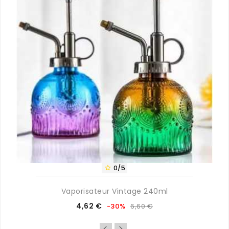
0/5

Vaporisateur Vintage 240ml
Prix
Prix
4,62 €
-30%
6,60 €
de
base