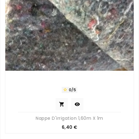
0/5



Nappe D'irrigation 1,60m X 1m
Prix
6,40 €