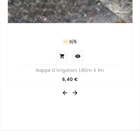
0/5



Nappe D'irrigation 1,60m X 1m
Prix
6,40 €

