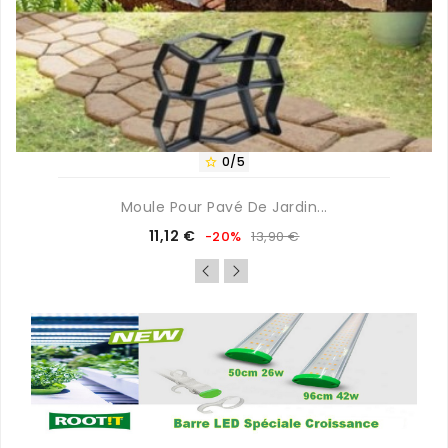
0/5

Moule Pour Pavé De Jardin...
Prix
Prix
11,12 €
-20%
13,90 €
de
base