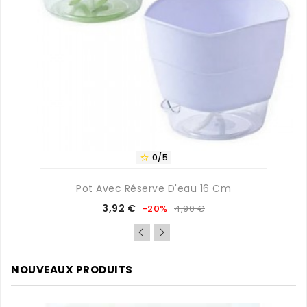
0/5

Pot Avec Réserve D'eau 16 Cm
Prix
Prix
3,92 €
-20%
4,90 €
de
base
NOUVEAUX PRODUITS