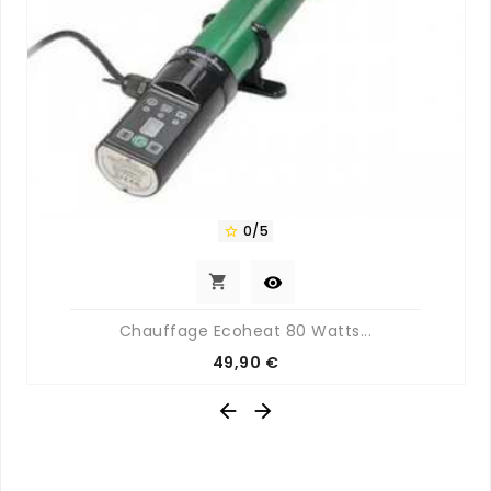
0/5



Chauffage Ecoheat 80 Watts...
Prix
49,90 €

