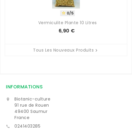
0/5

Vermiculite Plante 10 Litres
6,90 €
Prix
Tous Les Nouveaux Produits

INFORMATIONS
Biotanic-culture

91 rue de Rouen
49400 Saumur
France
0241403285
