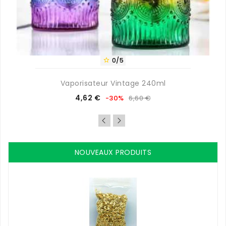
0/5

Vaporisateur Vintage 240ml
Prix
Prix
4,62 €
-30%
6,60 €
de
base
NOUVEAUX PRODUITS