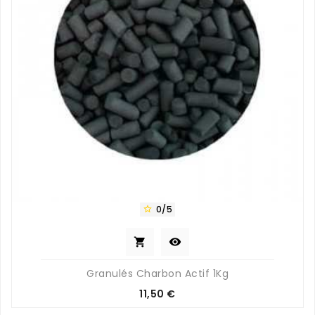
0/5



Granulés Charbon Actif 1Kg
Prix
11,50 €