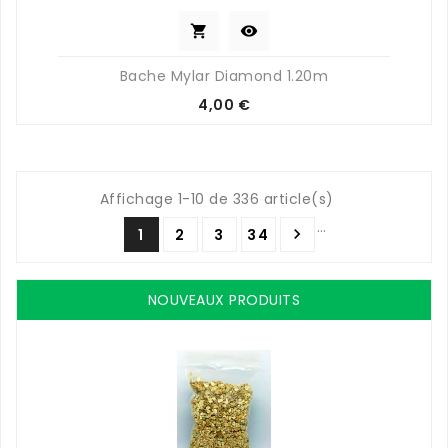


Bache Mylar Diamond 1.20m
Prix
4,00 €
Affichage 1-10 de 336 article(s)
…

1
2
3
34
NOUVEAUX PRODUITS