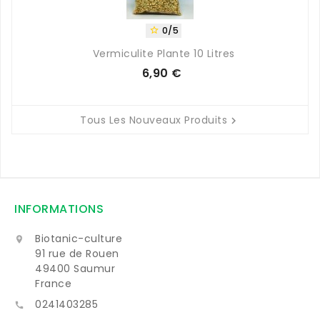
0/5

Vermiculite Plante 10 Litres
6,90 €
Prix
Tous Les Nouveaux Produits

INFORMATIONS
Biotanic-culture

91 rue de Rouen
49400 Saumur
France
0241403285
