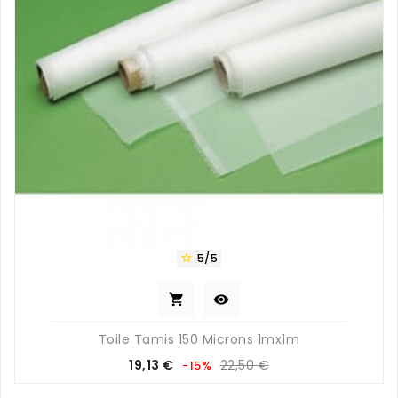
5/5



Toile Tamis 150 Microns 1mx1m
Prix
Prix
19,13 €
22,50 €
-15%
de