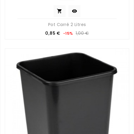


Pot Carré 2 Litres
Prix
Prix
0,85 €
1,00 €
-15%
de
base