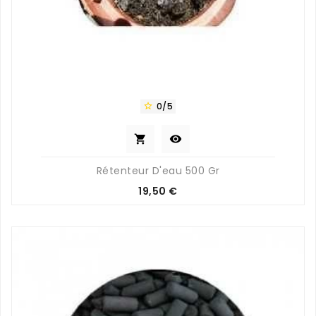
0/5



Rétenteur D'eau 500 Gr
Prix
19,50 €