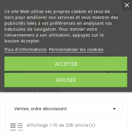
Ce site Web utilise ses propres cookies et ceux de
Téléphone :
tiers pour améliorer nos services et vous montrer des
0241403285
publicités liées à vos préférences en analysant vos
habitudes de navigation. Pour donner votre
consentement à son utilisation, appuyez sur le
bouton Accepter.
Plus d'informations
Personnaliser les cookies

ACCEPTER


REFUSER
Meilleures Ventes

Ventes, ordre décroissant


Affichage 1-10 de 336 article(s)
GRID
LIST