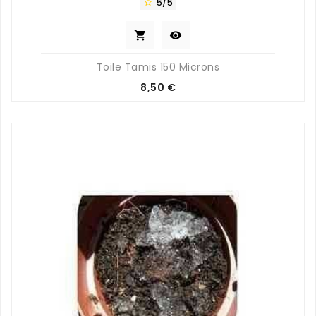
5/5



Toile Tamis 150 Microns
Prix
8,50 €