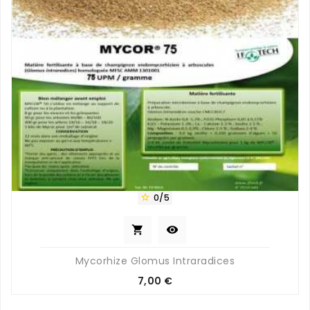
0/5



Mycorhize Glomus Intraradices
Prix
7,00 €