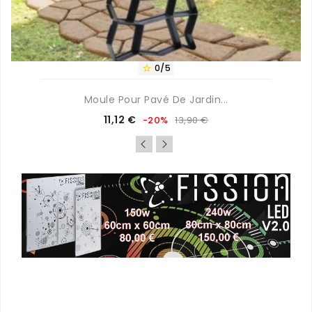
0/5

Moule Pour Pavé De Jardin...
Prix
Prix
11,12 €
-20%
13,90 €
de
base