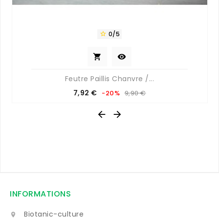
0/5



Feutre Paillis Chanvre /...
Prix
Prix
7,92 €
-20%
9,90 €
de
base


INFORMATIONS
Biotanic-culture
