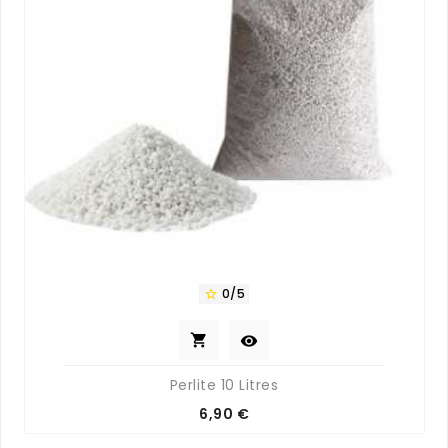
0/5



Perlite 10 Litres
Prix
6,90 €