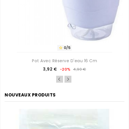
0/5

Pot Avec Réserve D'eau 16 Cm
Prix
Prix
3,92 €
-20%
4,90 €
de
base
NOUVEAUX PRODUITS