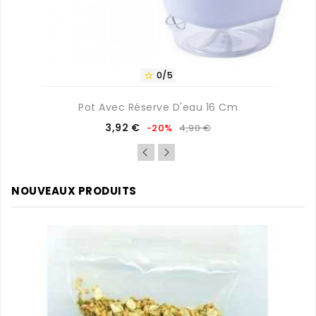
0/5

Pot Avec Réserve D'eau 16 Cm
Prix
Prix
3,92 €
-20%
4,90 €
de
base
NOUVEAUX PRODUITS