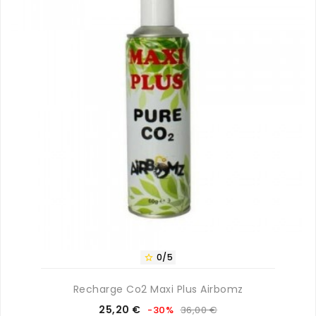
0/5

Recharge Co2 Maxi Plus Airbomz
Prix
Prix
25,20 €
-30%
36,00 €