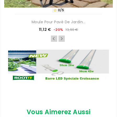
0/5

Moule Pour Pavé De Jardin...
Prix
Prix
11,12 €
-20%
13,90 €
de
base
Vous Aimerez Aussi