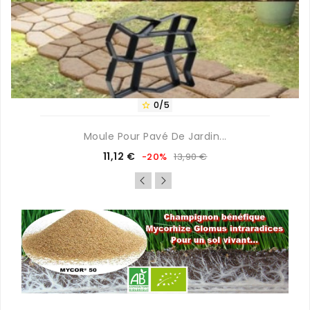
0/5

Moule Pour Pavé De Jardin...
Prix
Prix
11,12 €
-20%
13,90 €
de
base