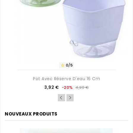
0/5

Pot Avec Réserve D'eau 16 Cm
Prix
Prix
3,92 €
-20%
4,90 €
de
base
NOUVEAUX PRODUITS