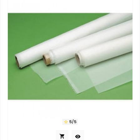
5/5


