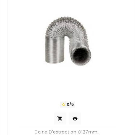
0/5



Gaine D'extraction Ø127mm...