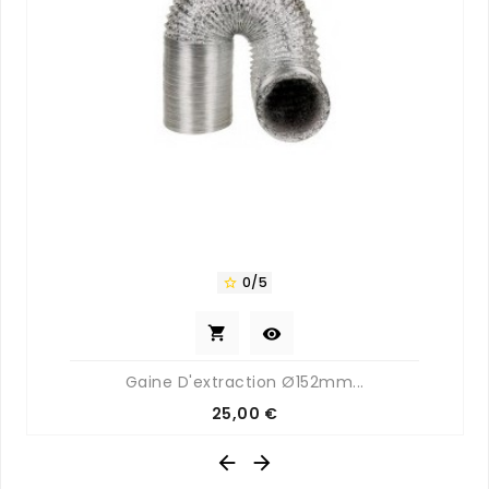
0/5



Gaine D'extraction Ø152mm...
Prix
25,00 €

