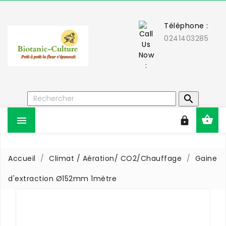
Téléphone :
0241403285



Accueil
Climat / Aération/ CO2/Chauffage
Gaine
d'extraction Ø152mm 1mètre