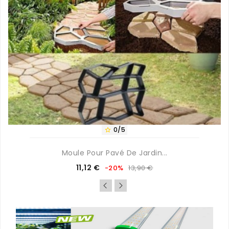
0/5

Moule Pour Pavé De Jardin...
Prix
Prix
11,12 €
-20%
13,90 €
de
base