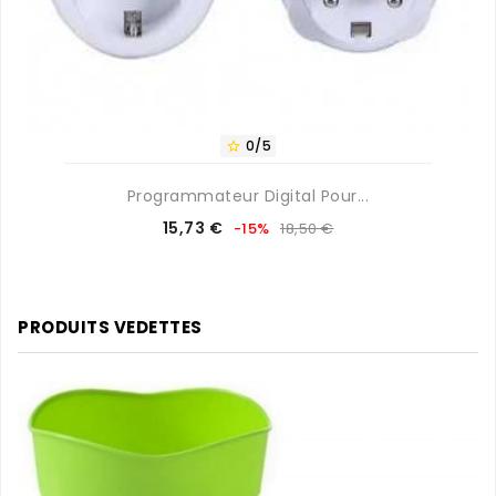
0/5

Programmateur Digital Pour...
Prix
Prix
15,73 €
-15%
18,50 €
de
base
PRODUITS VEDETTES