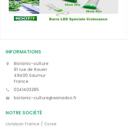
INFORMATIONS
Biotanic-culture

91 rue de Rouen
49400 Saumur
France
0241403285

biotanic-culture@wanadoo.fr

NOTRE SOCIÉTÉ
Livraison France / Corse