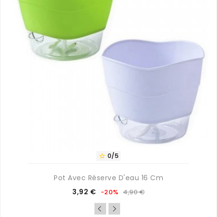
0/5

Pot Avec Réserve D'eau 16 Cm
Prix
Prix
3,92 €
-20%
4,90 €
de
base