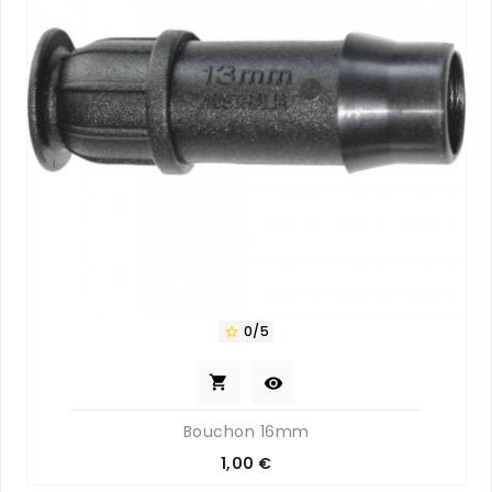
0/5



Bouchon 16mm
Prix
1,00 €