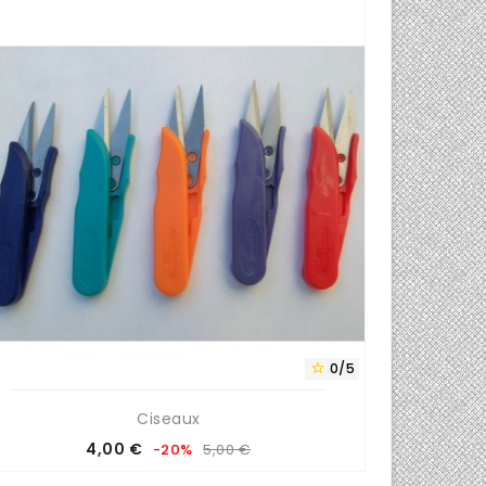
0/5

Ciseaux
Prix
Prix
4,00 €
-20%
5,00 €
de