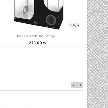
0/5

Box De Culture Lodge...
Prix
279,00 €
0/5
0/5

