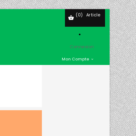
(0)
Article

Connexion
Mon Compte
