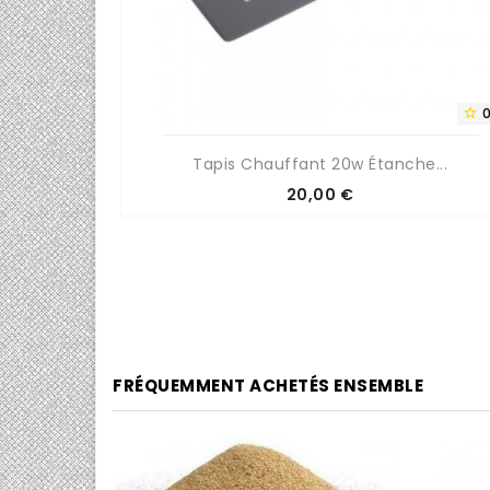
0/5


Tapis Chauffant 20w Étanche...
Prix
20,00 €
FRÉQUEMMENT ACHETÉS ENSEMBLE
5/5
0/5

