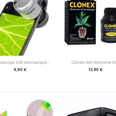
escope X30 Microscope...
Clonex Gel Hormone De
Prix
Prix
9,90 €
13,90 €
0/5
