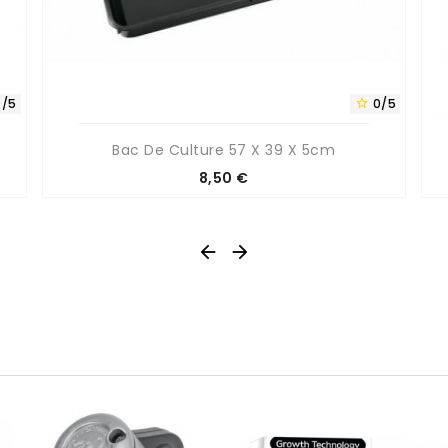
0/5
0/5

Bac De Culture 57 X 39 X 5cm
Prix
8,50 €


0/5
