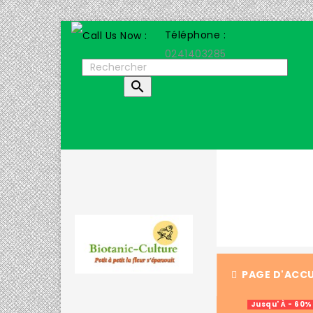
Téléphone :
0241403285

PAGE D'ACCU
Jusqu' À - 60%