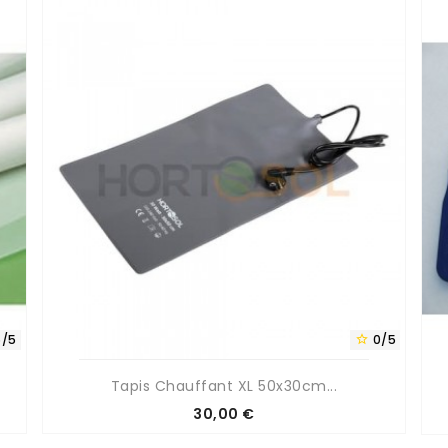
5/5
0/5

Tapis Chauffant XL 50x30cm...
Prix
30,00 €