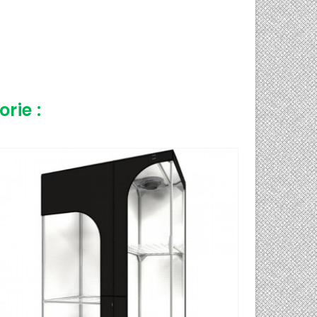
base
rie :