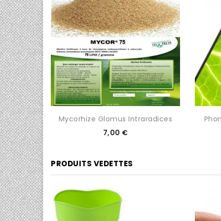
...
Mycorhize Glomus Intraradices
Phon
Prix
7,00 €
PRODUITS VEDETTES
0/5
0/5

