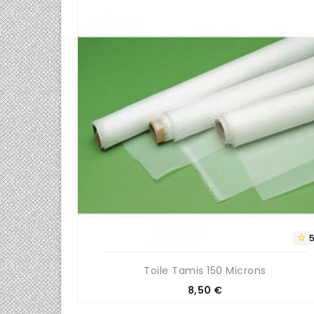
0/5


Toile Tamis 150 Microns
Prix
8,50 €