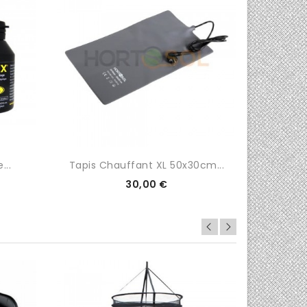
...
Tapis Chauffant XL 50x30cm...
Biob
Prix
30,00 €
0/5
0/5

