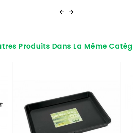


utres Produits Dans La Même Catégo