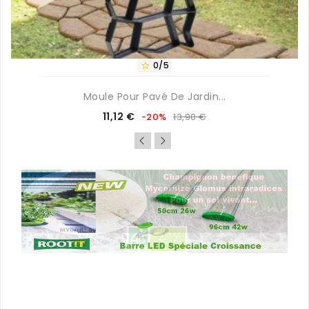
0/5

Moule Pour Pavé De Jardin...
Prix
Prix
11,12 €
-20%
13,90 €
de
base