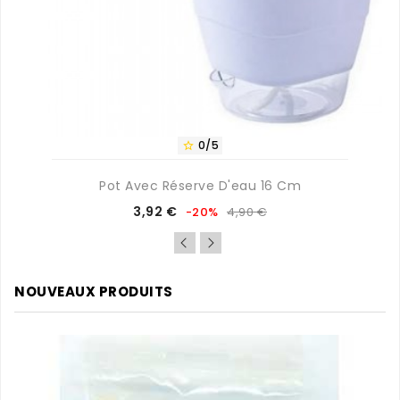
0/5

Pot Avec Réserve D'eau 16 Cm
Prix
Prix
3,92 €
-20%
4,90 €
de
base
NOUVEAUX PRODUITS