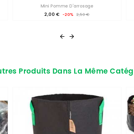
Mini Pomme D'arrosage
Prix
Prix
2,00 €
-20%
2,50 €
de
base


utres Produits Dans La Même Catégo