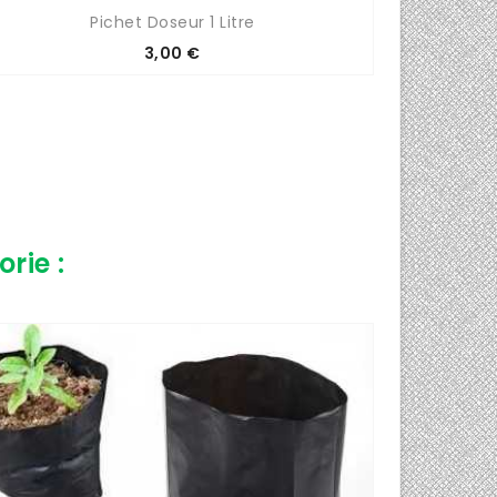
Pichet Doseur 1 Litre
Myc
Prix
3,00 €
rie :