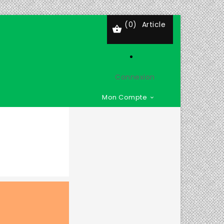
(0)
Article

Connexion
Mon Compte
