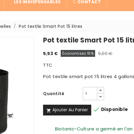
LES INDISPENSABLES
CONTACT
elles
Pot textile Smart Pot 15 litres
Pot textile Smart Pot 15 lit
5,53 €
6,50 €
Économisez 15%
TTC
Pot textile smart pot 15 litres 4 gallon
Quantité

Disponible
Ajouter Au Panier

Biotanic-Culture a germé en l'an 