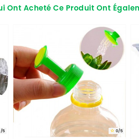
ui Ont Acheté Ce Produit Ont Égale
0/5
0/5
