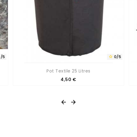
0/5
0/5

Pot Textile 25 Litres
Prix
4,50 €

