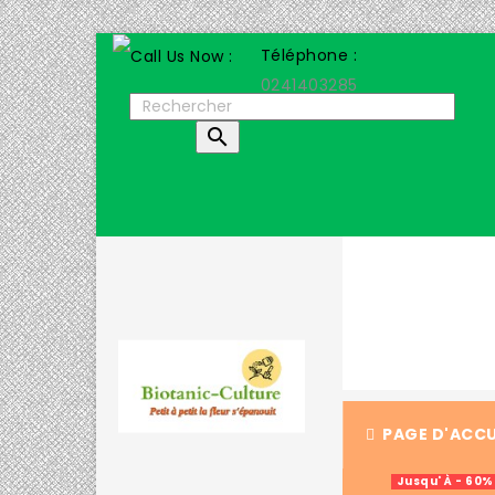
Téléphone :
0241403285

PAGE D'ACCU
Jusqu' À - 60%