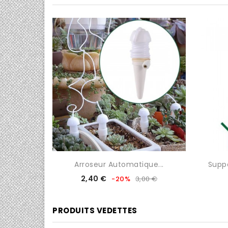
0/5
0/5


 19...
Arroseur Automatique...
Suppo
Prix
Prix
2,40 €
-20%
3,00 €
de
base
PRODUITS VEDETTES
0/5
0/5

