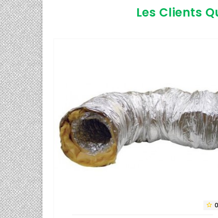
Les Clients Q
0/5

