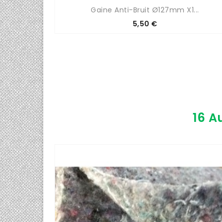
.
Gaine Anti-Bruit Ø127mm X1...
Prix
5,50 €
16 A