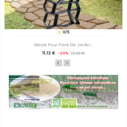
0/5

Moule Pour Pavé De Jardin...
Prix
Prix
11,12 €
-20%
13,90 €
de
base