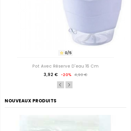
0/5

Pot Avec Réserve D'eau 16 Cm
Prix
Prix
3,92 €
-20%
4,90 €
de
base
NOUVEAUX PRODUITS