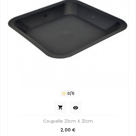
0/5



Coupelle 21cm X 21cm
Prix
2,00 €