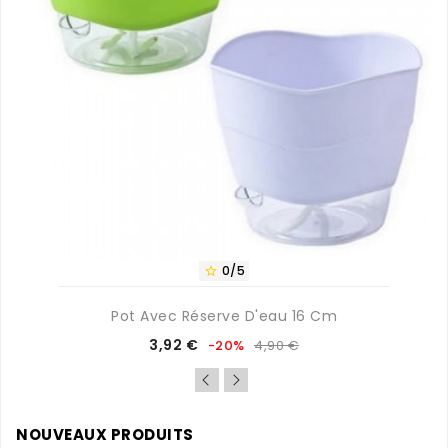
0/5

Pot Avec Réserve D'eau 16 Cm
Prix
Prix
3,92 €
-20%
4,90 €
de
base
NOUVEAUX PRODUITS