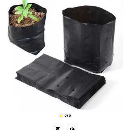
0/5


