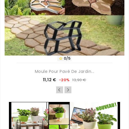
0/5

Moule Pour Pavé De Jardin...
Prix
Prix
11,12 €
-20%
13,90 €
de
base