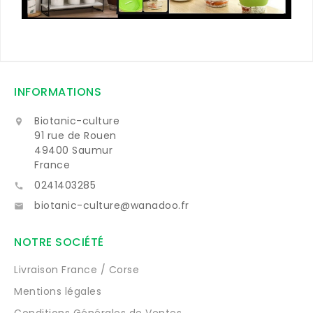
INFORMATIONS
Biotanic-culture

91 rue de Rouen
49400 Saumur
France
0241403285

biotanic-culture@wanadoo.fr

NOTRE SOCIÉTÉ
Livraison France / Corse
Mentions légales
Conditions Générales de Ventes