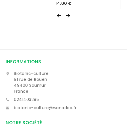
Prix
14,00 €


INFORMATIONS
Biotanic-culture

91 rue de Rouen
49400 Saumur
France
0241403285

biotanic-culture@wanadoo.fr

NOTRE SOCIÉTÉ