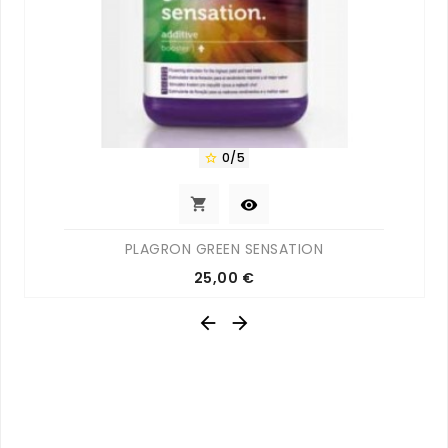
0/5



PLAGRON GREEN SENSATION
Prix
25,00 €

