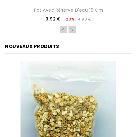
Pot Avec Réserve D'eau 16 Cm
Prix
Prix
3,92 €
-20%
4,90 €
de
base
NOUVEAUX PRODUITS