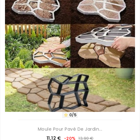
0/5

Moule Pour Pavé De Jardin...
Prix
Prix
11,12 €
-20%
13,90 €