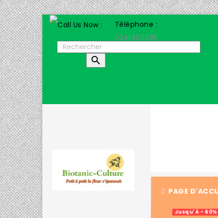
Téléphone :
0241403285

PAGE D'ACCU
Jusqu' À - 60%