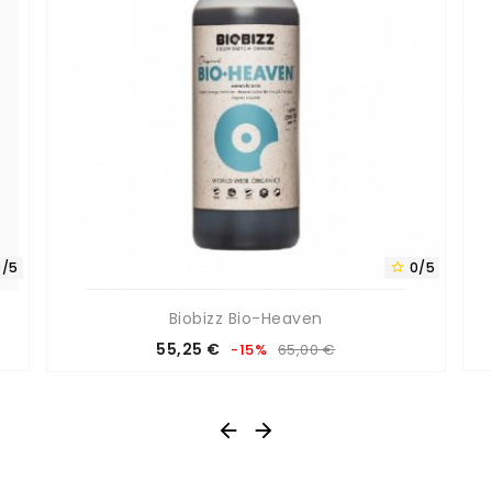
0/5
0/5

Biobizz Bio-Heaven
Prix
Prix
55,25 €
-15%
65,00 €
de
base

