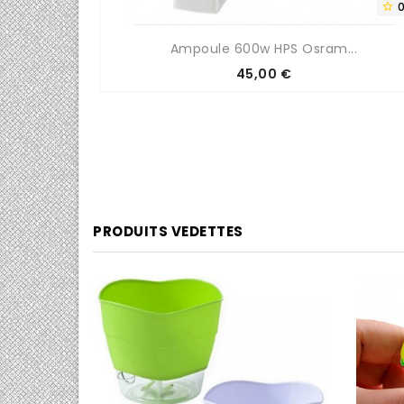
0/5


...
Ampoule 600w HPS Osram...
Prix
45,00 €
PRODUITS VEDETTES
0/5
0/5

