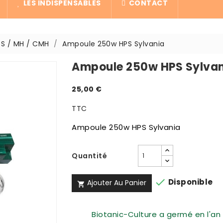
LES INDISPENSABLES
CONTACT
S / MH / CMH
Ampoule 250w HPS Sylvania
Ampoule 250w HPS Sylva
25,00 €
TTC
Ampoule 250w HPS Sylvania
Quantité

Disponible
Ajouter Au Panier

Biotanic-Culture a germé en l'an 