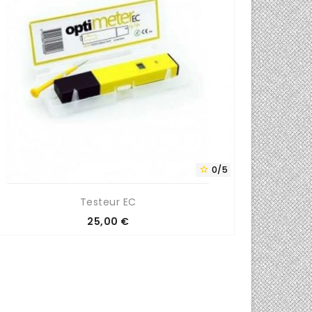
0/5

Testeur EC
Ra
Prix
25,00 €