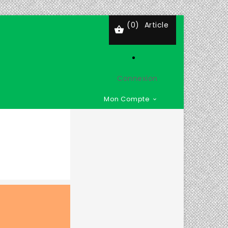
(0)
Article

Connexion
Mon Compte
