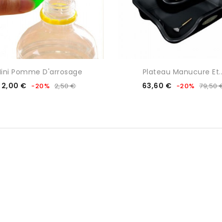
ini Pomme D'arrosage
Plateau Manucure Et..
Prix
Prix
Prix
Prix
2,00 €
63,60 €
-20%
2,50 €
-20%
79,50 
de
de
base
base