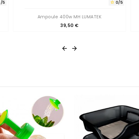
0/5
0/5

Ampoule 400w MH LUMATEK
Prix
39,50 €


0/5
