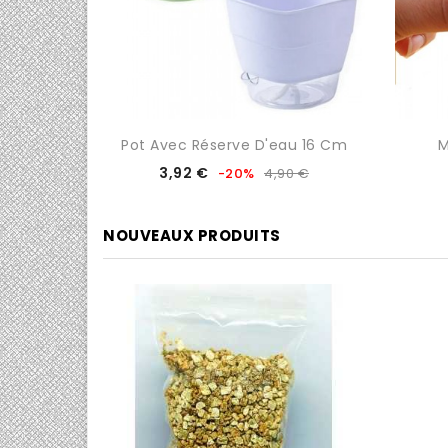
 Sec
Pot Avec Réserve D'eau 16 Cm
M
Prix
Prix
3,92 €
00 €
-20%
4,90 €
de
base
NOUVEAUX PRODUITS
0/5
