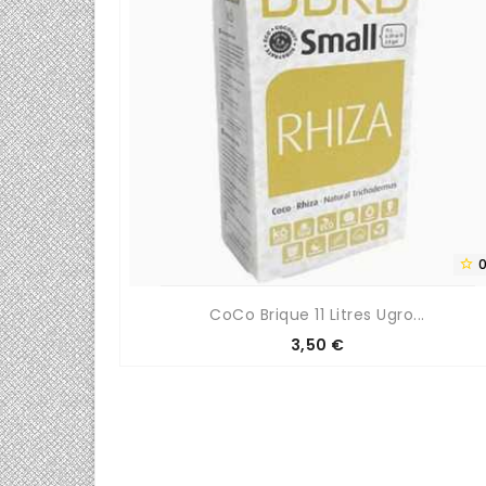
0/5


EK
CoCo Brique 11 Litres Ugro...
Prix
3,50 €