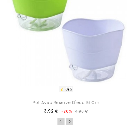
0/5

Pot Avec Réserve D'eau 16 Cm
Prix
Prix
3,92 €
-20%
4,90 €
de
base