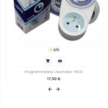
0/5



Programmateur Journalier TBOX
Prix
17,50 €

