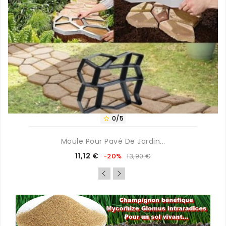
0/5

Moule Pour Pavé De Jardin...
Prix
Prix
11,12 €
-20%
13,90 €
de
base