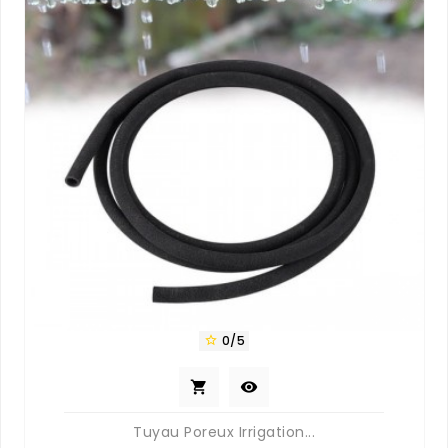
0/5



Tuyau Poreux Irrigation...