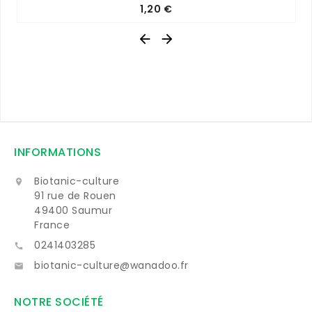
Prix
1,20 €


INFORMATIONS
Biotanic-culture

91 rue de Rouen
49400 Saumur
France
0241403285

biotanic-culture@wanadoo.fr

NOTRE SOCIÉTÉ