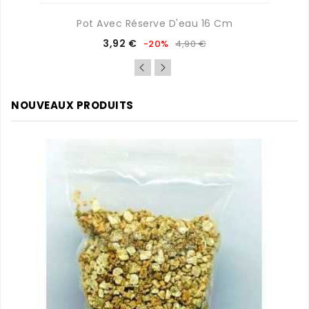
Pot Avec Réserve D'eau 16 Cm
Prix
Prix
3,92 €
-20%
4,90 €
de
base
NOUVEAUX PRODUITS