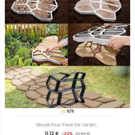
0/5

Moule Pour Pavé De Jardin...
Prix
Prix
11,12 €
-20%
13,90 €