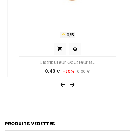
0/5



Distributeur Goutteur 8...
Prix
Prix
0,48 €
-20%
0,60 €
de
base


PRODUITS VEDETTES