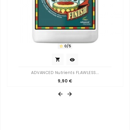
0/5



ADVANCED Nutrients FLAWLESS...
Prix
9,90 €

