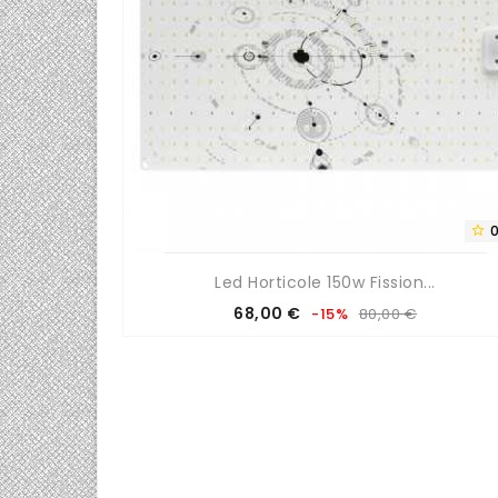
0/5


.
Led Horticole 150w Fission...
Prix
Prix
68,00 €
-15%
80,00 €
de
base