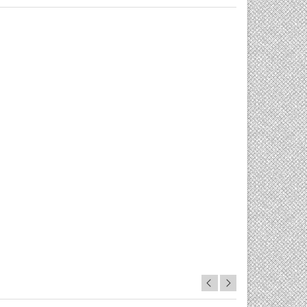
0/5
0/5

