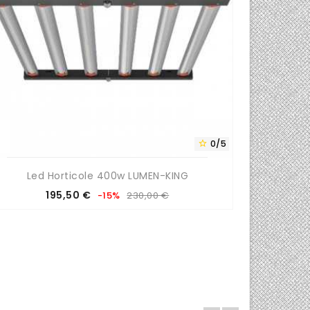
0/5

Led Horticole 400w LUMEN-KING
Prix
Prix
195,50 €
-15%
230,00 €
de
base