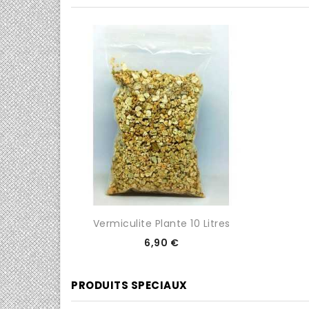
0/5

Vermiculite Plante 10 Litres
Prix
6,90 €
PRODUITS SPECIAUX
0/5
0/5

