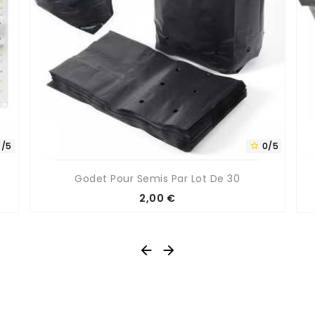
0/5
0/5

Godet Pour Semis Par Lot De 30
Prix
2,00 €

