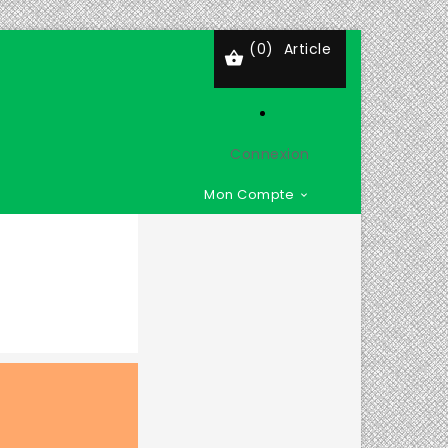
(0)
Article

Connexion
Mon Compte
