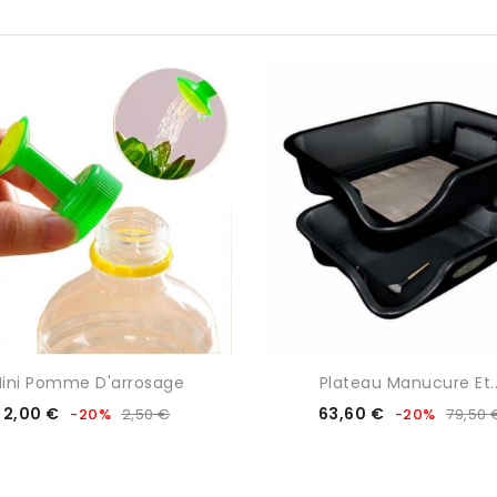
0/5

ini Pomme D'arrosage
Plateau Manucure Et..
Prix
Prix
Prix
Prix
2,00 €
63,60 €
-20%
2,50 €
-20%
79,50 
de
de
base
base