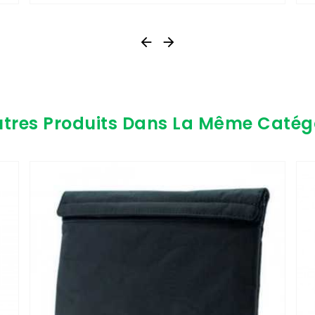


utres Produits Dans La Même Catégo