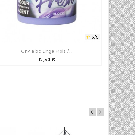
5/5

OnA Bloc Linge Frais /...
Fi
Prix
12,50 €
0/5
0/5

