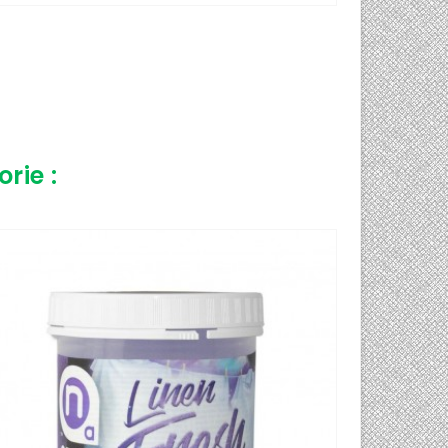
rie :