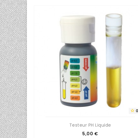
0/5


m3/H
Testeur PH Liquide
Prix
5,00 €