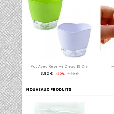
 Sec
Pot Avec Réserve D'eau 16 Cm
M
Prix
Prix
3,92 €
00 €
-20%
4,90 €
de
base
NOUVEAUX PRODUITS
0/5
