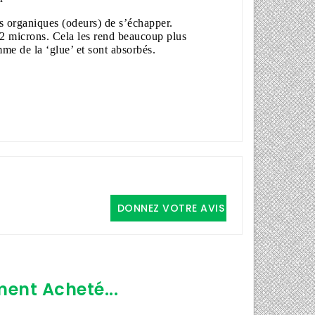
és organiques (odeurs) de s’échapper.
02 microns. Cela les rend beaucoup plus
mme de la ‘glue’ et sont absorbés.
DONNEZ VOTRE AVIS
ment Acheté...