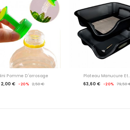
ini Pomme D'arrosage
Plateau Manucure Et..
Prix
Prix
Prix
Prix
2,00 €
63,60 €
-20%
2,50 €
-20%
79,50 
de
de
base
base