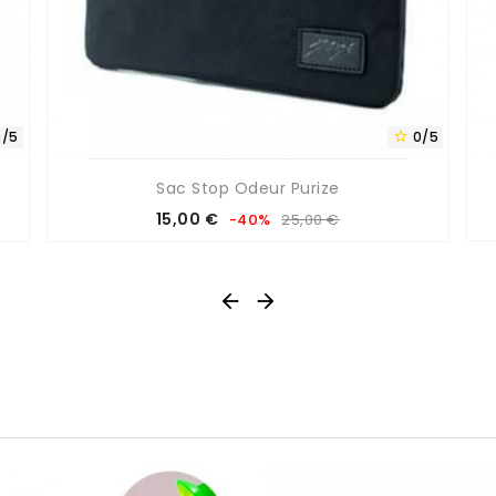
0/5
0/5

Sac Stop Odeur Purize
Prix
Prix
15,00 €
-40%
25,00 €
de
base


0/5
