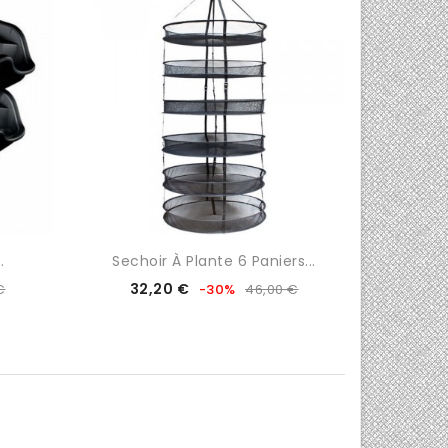
.
Sechoir À Plante 6 Paniers...
Toi
Prix
Prix
32,20 €
€
-30%
46,00 €
de
base