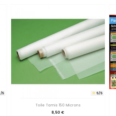
0/5
5/5

Toile Tamis 150 Microns
Prix
8,50 €