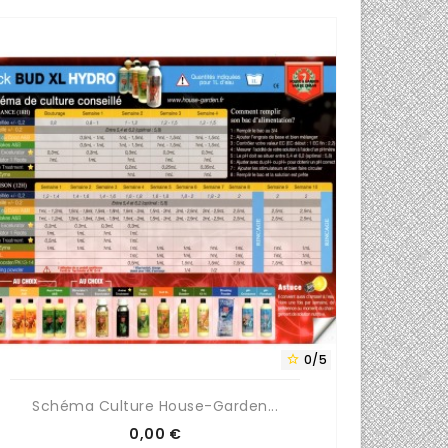
0/5

Schéma Culture House-Garden...
Piq
Prix
0,00 €