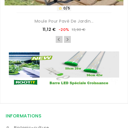
0/5

Moule Pour Pavé De Jardin...
Prix
Prix
11,12 €
-20%
13,90 €
de
base
INFORMATIONS
Biotanic-culture
