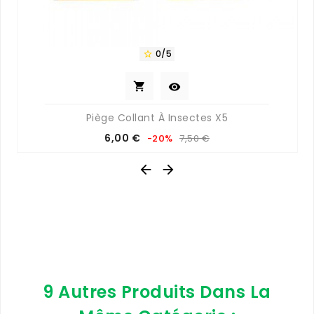
0/5



Piège Collant À Insectes X5
Prix
Prix
6,00 €
-20%
7,50 €
de
base


9 Autres Produits Dans La