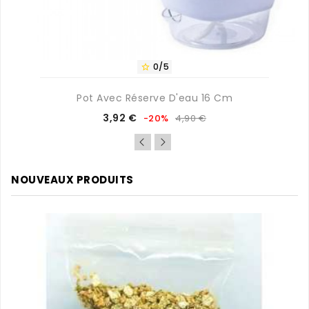
0/5

Pot Avec Réserve D'eau 16 Cm
Prix
Prix
3,92 €
-20%
4,90 €
de
base
NOUVEAUX PRODUITS