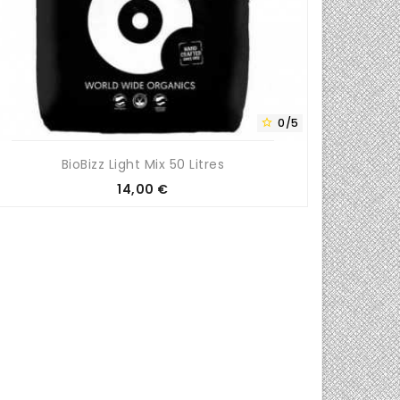
0/5

BioBizz Light Mix 50 Litres
Prix
14,00 €