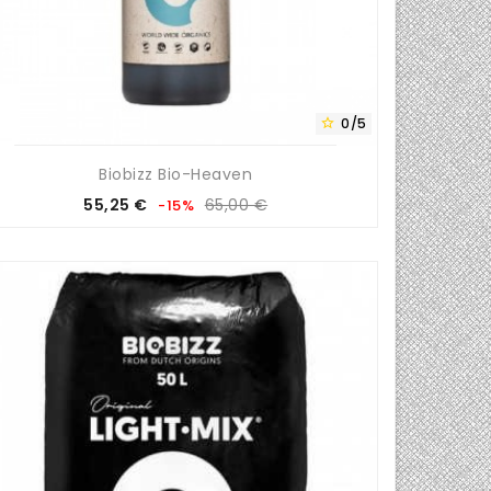
0/5

Biobizz Bio-Heaven
Prix
Prix
55,25 €
65,00 €
-15%
de
base