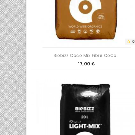
0

Biobizz Coco Mix Fibre CoCo...
Prix
17,00 €