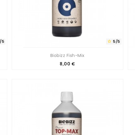
/5
5/5

Biobizz Fish-Mix
Prix
8,00 €