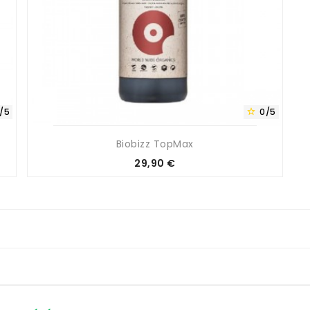
/5
0/5

Biobizz TopMax
Prix
29,90 €