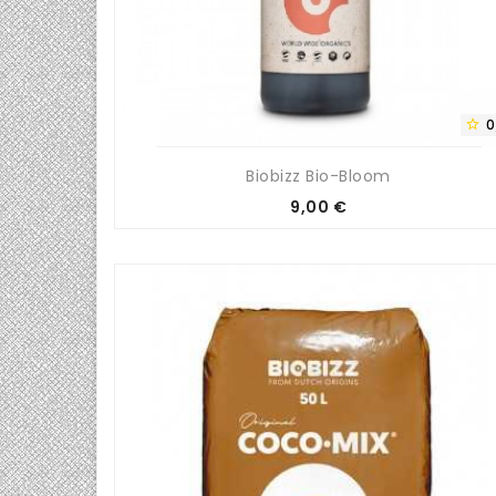
0

Biobizz Bio-Bloom
Prix
9,00 €