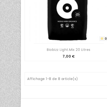
0

Biobizz Light.Mix 20 Litres
Prix
7,00 €
Affichage 1-8 de 8 article(s)