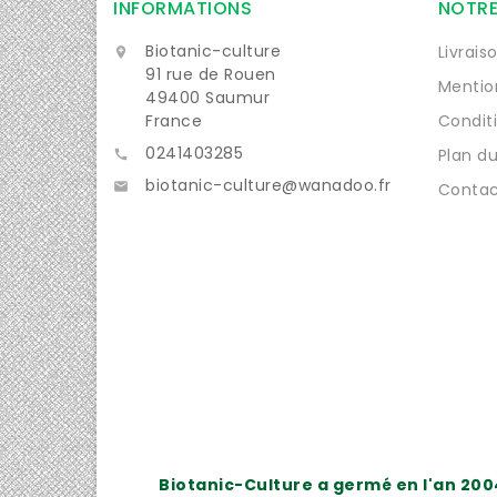
INFORMATIONS
NOTRE
Biotanic-culture
Livrais

91 rue de Rouen
Mentio
49400 Saumur
France
Condit
0241403285
Plan du

biotanic-culture@wanadoo.fr

Contac
Biotanic-Culture a germé en l'an 200