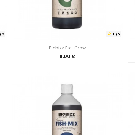
/5
0/5

Biobizz Bio-Grow
Prix
8,00 €