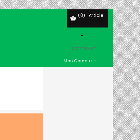
(0)
Article

Connexion
Mon Compte
