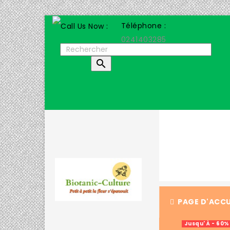
Téléphone :
0241403285

PAGE D'ACCU
Jusqu' À - 60%