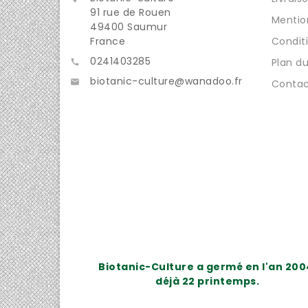
91 rue de Rouen
Mentio
49400 Saumur
France
Condit
0241403285
Plan du

biotanic-culture@wanadoo.fr

Contac
Biotanic-Culture a germé en l'an 200
déjà 22 printemps.