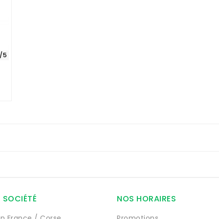
/5
 SOCIÉTÉ
NOS HORAIRES
on France / Corse
Promotions