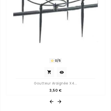
0/5



Goutteur Araignée X4...
Prix
3,50 €

