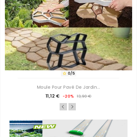
0/5

Moule Pour Pavé De Jardin...
Prix
Prix
11,12 €
-20%
13,90 €
de
base