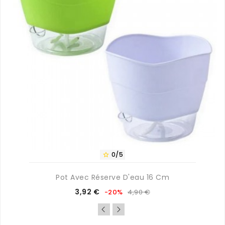
0/5

Pot Avec Réserve D'eau 16 Cm
Prix
Prix
3,92 €
-20%
4,90 €
de
base