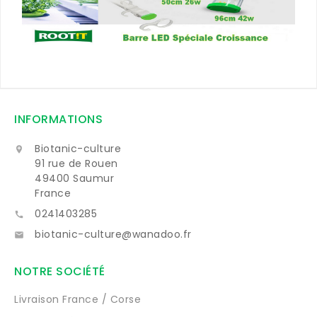
INFORMATIONS
Biotanic-culture

91 rue de Rouen
49400 Saumur
France
0241403285

biotanic-culture@wanadoo.fr

NOTRE SOCIÉTÉ
Livraison France / Corse