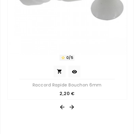
0/5



Raccord Rapide Bouchon 6mm
Prix
2,20 €

