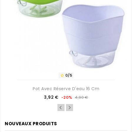
0/5

Pot Avec Réserve D'eau 16 Cm
Prix
Prix
3,92 €
-20%
4,90 €
de
base
NOUVEAUX PRODUITS