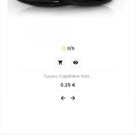
0/5



Tuyau Capillaire Noir...
Prix
0,25 €

