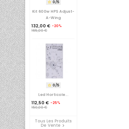
0/5

Kit 600w HPS Adjust-
A-Wing
132,00 €
-20%
Prix
Prix
165,00 €
de
base
0/5

Led Horticole...
112,50 €
-25%
Prix
Prix
150,00 €
de
base
Tous Les Produits
De Vente
