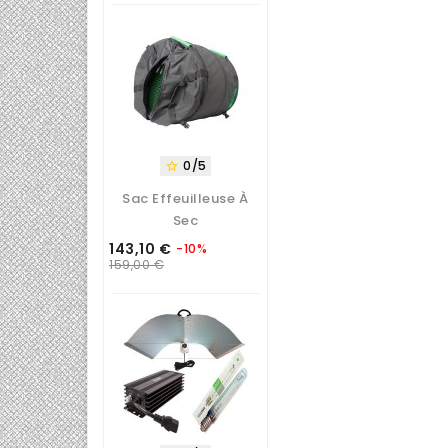
base
0/5

Sac Effeuilleuse À
Sec
143,10 €
-10%
Prix
Prix
159,00 €
de
base