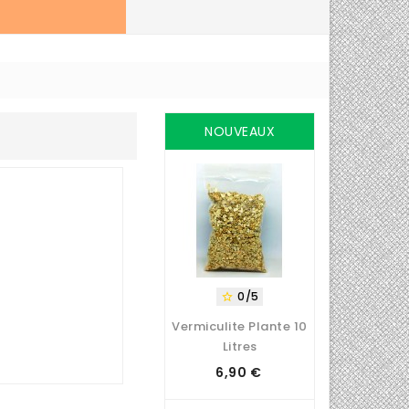
NOUVEAUX
PRODUITS
0/5

Vermiculite Plante 10
Litres
6,90 €
Prix