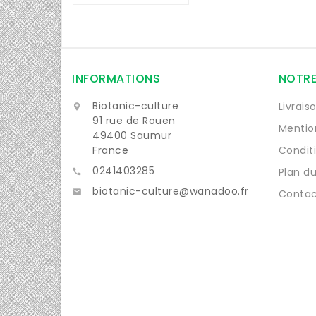
INFORMATIONS
NOTRE
Biotanic-culture
Livrais

91 rue de Rouen
Mentio
49400 Saumur
France
Condit
0241403285
Plan du

biotanic-culture@wanadoo.fr

Contac