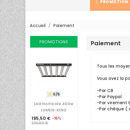
PROMOTION
Accueil
Paiement
PROMOTIONS
Paiement
Tous les moyen
Vous avez la pos
-Par CB
0/5

-Par Paypal
-Par virement b
Led Horticole 400w
-Par chèque ( d
LUMEN-KING
195,50 €
-15%
Prix
Prix
230,00 €
de