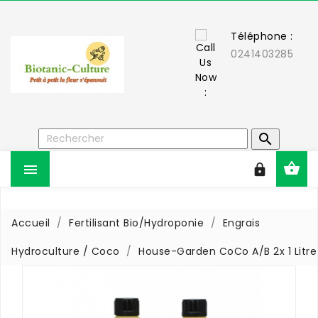
Téléphone :
0241403285



Accueil
Fertilisant Bio/Hydroponie
Engrais
Hydroculture / Coco
House-Garden CoCo A/B 2x 1 Litre