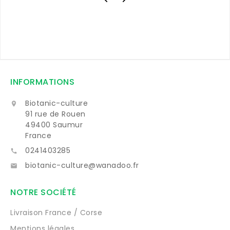
INFORMATIONS
Biotanic-culture

91 rue de Rouen
49400 Saumur
France
0241403285

biotanic-culture@wanadoo.fr

NOTRE SOCIÉTÉ
Livraison France / Corse
Mentions légales