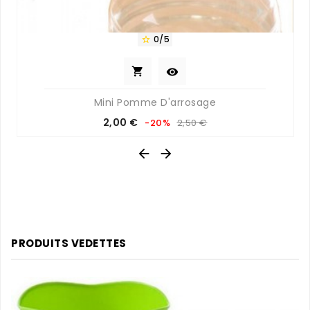
0/5



Mini Pomme D'arrosage
Prix
Prix
2,00 €
-20%
2,50 €
de
base


PRODUITS VEDETTES