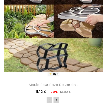
0/5

Moule Pour Pavé De Jardin...
Prix
Prix
11,12 €
-20%
13,90 €
de
base