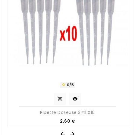
0/5



Pipette Doseuse 3ml X10
Prix
2,60 €

