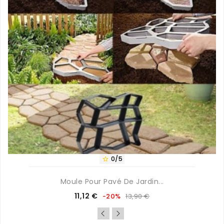
0/5

Moule Pour Pavé De Jardin...
Prix
Prix
11,12 €
-20%
13,90 €
de
base