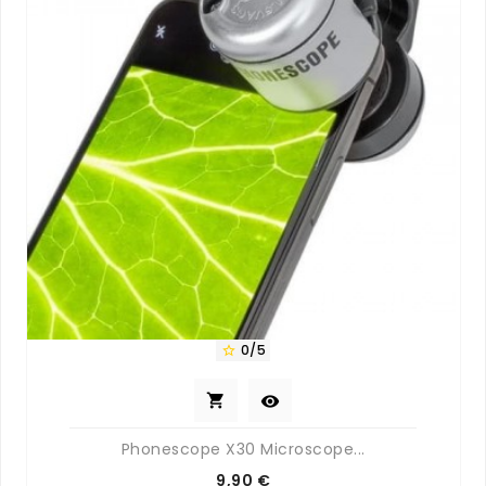
0/5



Phonescope X30 Microscope...
Prix
9,90 €