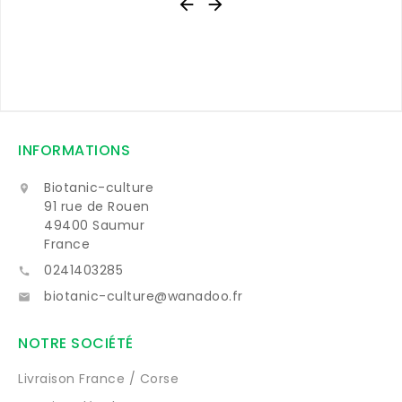


INFORMATIONS
Biotanic-culture

91 rue de Rouen
49400 Saumur
France
0241403285

biotanic-culture@wanadoo.fr

NOTRE SOCIÉTÉ
Livraison France / Corse