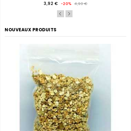
Prix
Prix
3,92 €
-20%
4,90 €
de
base
NOUVEAUX PRODUITS