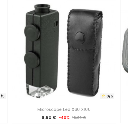
0/5
0/5

Microscope Led X60 X100
Prix
Prix
9,60 €
-40%
16,00 €
de