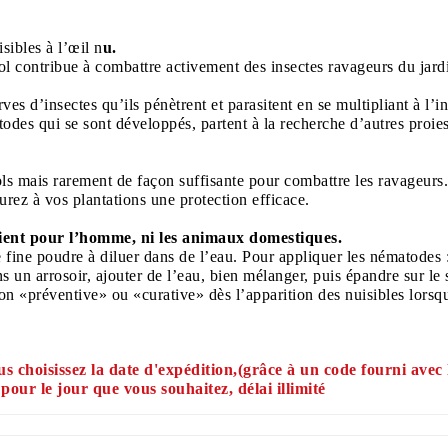
ibles à l’œil n
u.
l contribue à combattre activement des insectes ravageurs du jard
rves d’insectes qu’ils pénètrent et parasitent en se multipliant à l’in
des qui se sont développés, partent à la recherche d’autres proies
ls mais rarement de façon suffisante pour combattre les ravageurs.
surez à vos plantations une protection efficace.
ent pour l’homme, ni les animaux domestiques.
fine poudre à diluer dans de l’eau. Pour appliquer les nématodes 
s un arrosoir, ajouter de l’eau, bien mélanger,
puis épandre sur le 
on «préventive» ou «curative» dès l’apparition des nuisibles lorsqu
s choisissez la date d'expédition,(grâce à un code fourni avec
 pour l
e jour que vous souhaitez, délai illimité