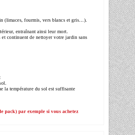
in (
limaces
,
fourmis
,
vers blancs
et
gris
…).
térieur, entraînant ainsi leur mort.
 et continuent de nettoyer votre jardin sans
:
sol.
e la température du sol est suffisante
 le pack) par exemple si vous achetez