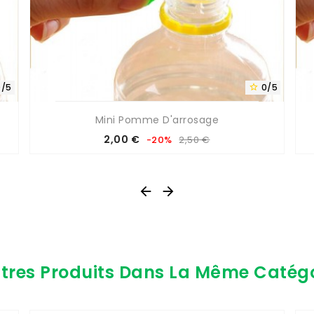
0/5
0/5

Mini Pomme D'arrosage
Prix
Prix
2,00 €
-20%
2,50 €
de
base


tres Produits Dans La Même Catégo