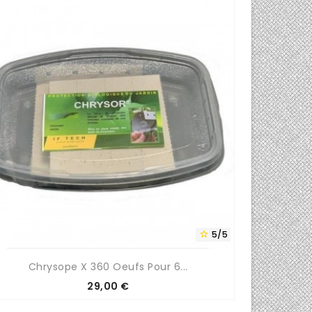
5/5

Chrysope X 360 Oeufs Pour 6...
P
Prix
29,00 €