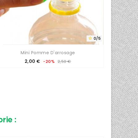
0/5

Mini Pomme D'arrosage
Prix
Prix
2,00 €
-20%
2,50 €
de
base
rie :