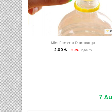

Mini Pomme D'arrosage
Prix
Prix
2,00 €
-20%
2,50 €
de
base
7 Au