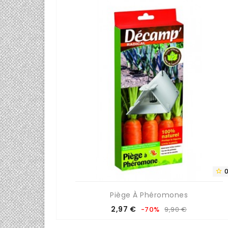
0/5


...
Piège À Phéromones
Prix
Prix
2,97 €
-70%
9,90 €
de