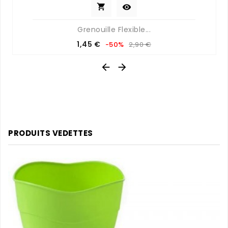


Grenouille Flexible...
Prix
Prix
1,45 €
-50%
2,90 €
de
base


PRODUITS VEDETTES