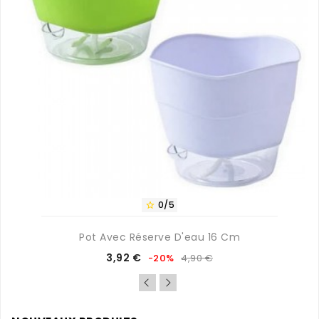
0/5

Pot Avec Réserve D'eau 16 Cm
Prix
Prix
3,92 €
-20%
4,90 €
de
base