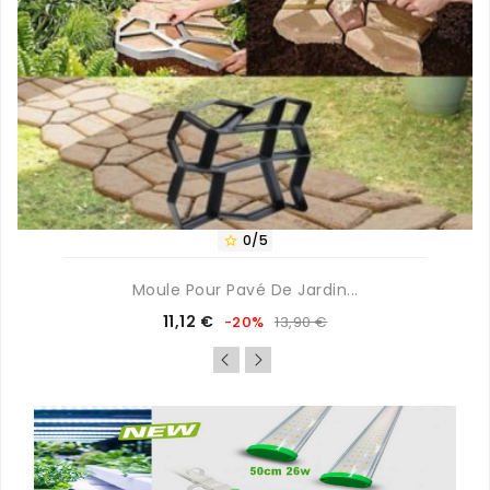
0/5

Moule Pour Pavé De Jardin...
Prix
Prix
11,12 €
-20%
13,90 €
de
base