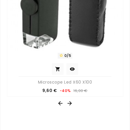
0/5



Microscope Led X60 X100
Prix
Prix
9,60 €
-40%
16,00 €
de
base

