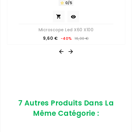
0/5



Microscope Led X60 X100
Prix
Prix
9,60 €
-40%
16,00 €
de
base


7 Autres Produits Dans La
Même Catégorie :