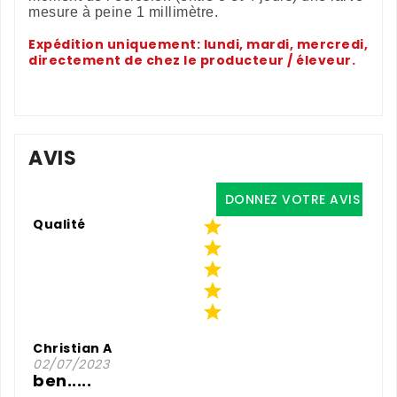
mesure à peine 1 millimètre.
Expédition uniquement: lundi, mardi, mercredi,
directement de chez le producteur / éleveur.
AVIS
DONNEZ VOTRE AVIS
Qualité





Christian A
02/07/2023
ben.....